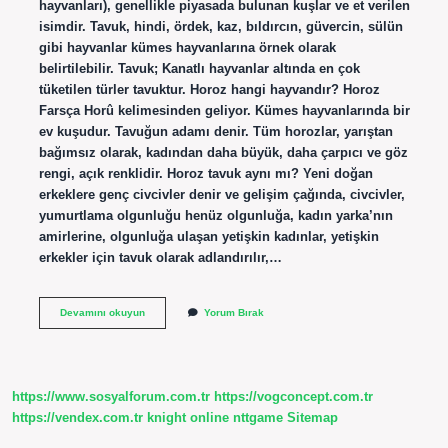
hayvanları), genellikle piyasada bulunan kuşlar ve et verilen
isimdir. Tavuk, hindi, ördek, kaz, bıldırcın, güvercin, sülün
gibi hayvanlar kümes hayvanlarına örnek olarak
belirtilebilir. Tavuk; Kanatlı hayvanlar altında en çok
tüketilen türler tavuktur. Horoz hangi hayvandır? Horoz
Farsça Horû kelimesinden geliyor. Kümes hayvanlarında bir
ev kuşudur. Tavuğun adamı denir. Tüm horozlar, yarıştan
bağımsız olarak, kadından daha büyük, daha çarpıcı ve göz
rengi, açık renklidir. Horoz tavuk aynı mı? Yeni doğan
erkeklere genç civcivler denir ve gelişim çağında, civcivler,
yumurtlama olgunluğu henüz olgunluğa, kadın yarka’nın
amirlerine, olgunluğa ulaşan yetişkin kadınlar, yetişkin
erkekler için tavuk olarak adlandırılır,…
Horoz
Devamını okuyun
Yorum Bırak
Kümes
Hayvanı
Mıdır
https://www.sosyalforum.com.tr
https://vogconcept.com.tr
https://vendex.com.tr
knight online
nttgame
Sitemap