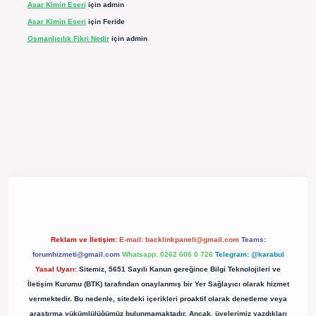
Asar Kimin Eseri
için
admin
Asar Kimin Eseri
için
Feride
Osmanlıcılık Fikri Nedir
için
admin
Reklam ve İletişim:
E-mail:
backlinkpaneli@gmail.com
Teams:
forumhizmeti@gmail.com
Whatsapp: 0262 606 0 726
Telegram: @karabul
Yasal Uyarı:
Sitemiz, 5651 Sayılı Kanun gereğince Bilgi Teknolojileri ve
İletişim Kurumu (BTK) tarafından onaylanmış bir Yer Sağlayıcı olarak hizmet
vermektedir. Bu nedenle, sitedeki içerikleri proaktif olarak denetleme veya
araştırma yükümlülüğümüz bulunmamaktadır. Ancak, üyelerimiz yazdıkları