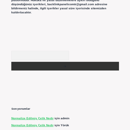
platformudur. Hukuka ve yasal düzenlemelere aykırı olduğunu
düşündüğünüz içerikleri,
backlinkpanelicomtr@gmail.com
adresine
bildirmeniz halinde, ilgili içerikler yasal süre içerisinde sitemizden
kaldırılacaktır.
Arama
Son yorumlar
Normalize Edilmiş Çelik Nedir
için
admin
Normalize Edilmiş Çelik Nedir
için
Yörük