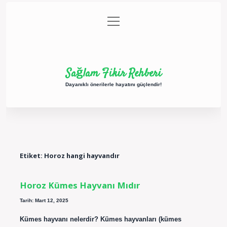
menüyü
Anasayfa
Gizlilik Politikası
Yasal Uyarı
aç
Hakkımızda
Sağlam Fikir Rehberi
Dayanıklı önerilerle hayatını güçlendir!
Etiket:
Horoz hangi hayvandır
Horoz Kümes Hayvanı Mıdır
Tarih: Mart 12, 2025
Kümes hayvanı nelerdir? Kümes hayvanları (kümes