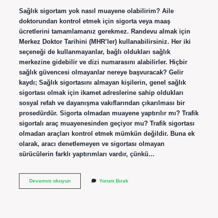
Sağlık sigortam yok nasıl muayene olabilirim? Aile
doktorundan kontrol etmek için sigorta veya maaş
ücretlerini tamamlamanız gerekmez. Randevu almak için
Merkez Doktor Tarihini (MHR’ler) kullanabilirsiniz. Her iki
seçeneği de kullanmayanlar, bağlı oldukları sağlık
merkezine gidebilir ve dizi numarasını alabilirler. Hiçbir
sağlık güvencesi olmayanlar nereye başvuracak? Gelir
kaydı; Sağlık sigortasını almayan kişilerin, genel sağlık
sigortası olmak için ikamet adreslerine sahip oldukları
sosyal refah ve dayanışma vakıflarından çıkarılması bir
prosedürdür. Sigorta olmadan muayene yaptırılır mı? Trafik
sigortalı araç muayenesinden geçiyor mu? Trafik sigortası
olmadan araçları kontrol etmek mümkün değildir. Buna ek
olarak, aracı denetlemeyen ve sigortası olmayan
sürücülerin farklı yaptırımları vardır, çünkü…
Sağlık
Devamını okuyun
Yorum Bırak
Sigortası
Olmayan
Nasıl
Muayene
Olur