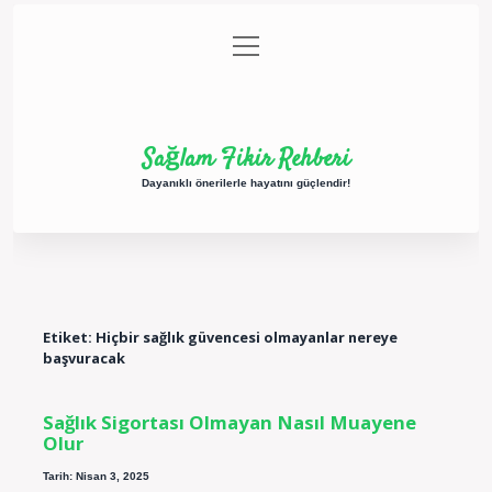
menüyü
Anasayfa
Gizlilik Politikası
Yasal Uyarı
aç
Hakkımızda
Sağlam Fikir Rehberi
Dayanıklı önerilerle hayatını güçlendir!
Etiket:
Hiçbir sağlık güvencesi olmayanlar nereye
başvuracak
Sağlık Sigortası Olmayan Nasıl Muayene
Olur
Tarih: Nisan 3, 2025