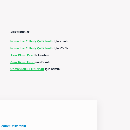
Son yorumlar
Normalize Edilmiş Çelik Nedir
için
admin
Normalize Edilmiş Çelik Nedir
için
Yörük
Asar Kimin Eseri
için
admin
Asar Kimin Eseri
için
Feride
Osmanlıcılık Fikri Nedir
için
admin
elegram: @karabul