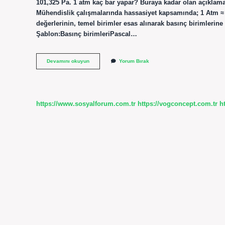
101,325 Pa. 1 atm kaç bar yapar? Buraya kadar olan açıklam
Mühendislik çalışmalarında hassasiyet kapsamında; 1 Atm ≈ 1
değerlerinin, temel birimler esas alınarak basınç birimlerin
Şablon:Basınç birimleriPascal…
1
Devamını okuyun
Yorum Bırak
Atm
Basınç
Kaç
Derece
https://www.sosyalforum.com.tr
https://vogconcept.com.tr
h