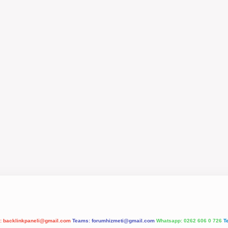
l:
backlinkpaneli@gmail.com
Teams:
forumhizmeti@gmail.com
Whatsapp: 0262 606 0 726
T