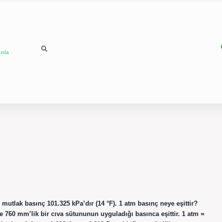
ızda
 mutlak basınç 101.325 kPa’dır (14 °F). 1 atm basınç neye eşittir?
de 760 mm’lik bir cıva sütununun uyguladığı basınca eşittir. 1 atm =