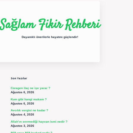
Sağlam Fikir Rehberi
Dayanıklı önerilerle hayatını güçlendir!
Sidebar
ilbet yeni giriş
betexper güncel giriş
https://betexpergir.net/
Son Yazılar
Coragen ilaç ne işe yarar ?
Ağustos 6, 2026
Kum gibi hangi makam ?
Ağustos 6, 2026
Avcılık vergisi ne kadar ?
Ağustos 4, 2026
Allah’ın sevmediği hayvan ismi nedir ?
Ağustos 3, 2026
868 veya 869 barkod nedir ?