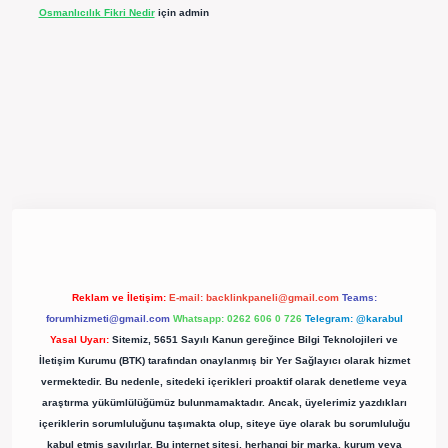
Osmanlıcılık Fikri Nedir
için
admin
xpergir.net/
Reklam ve İletişim:
E-mail:
backlinkpaneli@gmail.com
Teams:
forumhizmeti@gmail.com
Whatsapp: 0262 606 0 726
Telegram: @karabul
Yasal Uyarı:
Sitemiz, 5651 Sayılı Kanun gereğince Bilgi Teknolojileri ve
İletişim Kurumu (BTK) tarafından onaylanmış bir Yer Sağlayıcı olarak hizmet
vermektedir. Bu nedenle, sitedeki içerikleri proaktif olarak denetleme veya
araştırma yükümlülüğümüz bulunmamaktadır. Ancak, üyelerimiz yazdıkları
içeriklerin sorumluluğunu taşımakta olup, siteye üye olarak bu sorumluluğu
kabul etmiş sayılırlar. Bu internet sitesi, herhangi bir marka, kurum veya