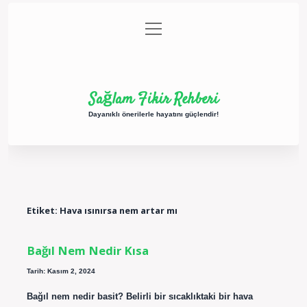
menüyü
Anasayfa
Gizlilik Politikası
Yasal Uyarı
aç
Hakkımızda
Sağlam Fikir Rehberi
Dayanıklı önerilerle hayatını güçlendir!
Etiket:
Hava ısınırsa nem artar mı
Bağıl Nem Nedir Kısa
Tarih: Kasım 2, 2024
Bağıl nem nedir basit? Belirli bir sıcaklıktaki bir hava