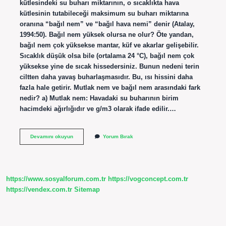
kütlesindeki su buharı miktarının, o sıcaklıkta hava
kütlesinin tutabileceği maksimum su buharı miktarına
oranına “bağıl nem” ve “bağıl hava nemi” denir (Atalay,
1994:50). Bağıl nem yüksek olursa ne olur? Öte yandan,
bağıl nem çok yüksekse mantar, küf ve akarlar gelişebilir.
Sıcaklık düşük olsa bile (ortalama 24 °C), bağıl nem çok
yüksekse yine de sıcak hissedersiniz. Bunun nedeni terin
ciltten daha yavaş buharlaşmasıdır. Bu, ısı hissini daha
fazla hale getirir. Mutlak nem ve bağıl nem arasındaki fark
nedir? a) Mutlak nem: Havadaki su buharının birim
hacimdeki ağırlığıdır ve g/m3 olarak ifade edilir.…
Bağıl
Devamını okuyun
Yorum Bırak
Nem
Nedir
Kısa
https://www.sosyalforum.com.tr
https://vogconcept.com.tr
https://vendex.com.tr
Sitemap