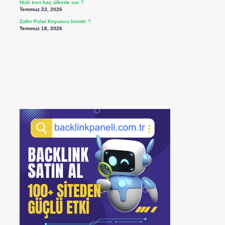
Hızlı tren kaç ülkede var ?
Temmuz 22, 2026
Zafer Polat Koyuncu kimdir ?
Temmuz 18, 2026