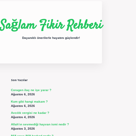
Sağlam Fikir Rehberi
Dayanıklı önerilerle hayatını güçlendir!
Sidebar
ilbet yeni giriş
betexper güncel giriş
https://betexpergir.net/
Son Yazılar
Coragen ilaç ne işe yarar ?
Ağustos 6, 2026
Kum gibi hangi makam ?
Ağustos 6, 2026
Avcılık vergisi ne kadar ?
Ağustos 4, 2026
Allah’ın sevmediği hayvan ismi nedir ?
Ağustos 3, 2026
868 veya 869 barkod nedir ?