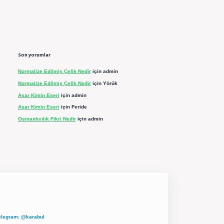
Son yorumlar
Normalize Edilmiş Çelik Nedir
için
admin
Normalize Edilmiş Çelik Nedir
için
Yörük
Asar Kimin Eseri
için
admin
Asar Kimin Eseri
için
Feride
Osmanlıcılık Fikri Nedir
için
admin
elegram: @karabul