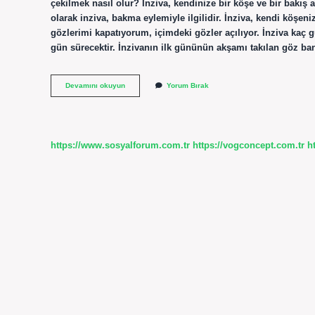
çekilmek nasıl olur? İnziva, kendinize bir köşe ve bir bakış
olarak inziva, bakma eylemiyle ilgilidir. İnziva, kendi köşe
gözlerimi kapatıyorum, içimdeki gözler açılıyor. İnziva kaç g
gün sürecektir. İnzivanın ilk gününün akşamı takılan göz ban
İNziva
Devamını okuyun
Yorum Bırak
Nedir
Islam
https://www.sosyalforum.com.tr
https://vogconcept.com.tr
h