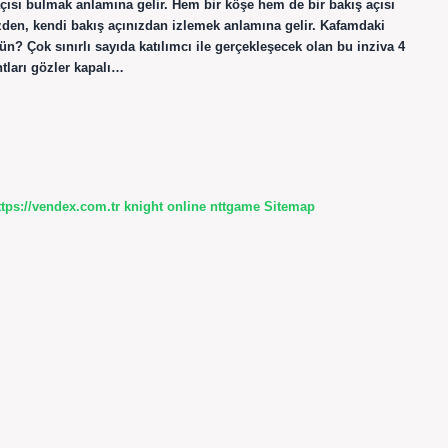
 açısı bulmak anlamına gelir. Hem bir köşe hem de bir bakış açısı
nizden, kendi bakış açınızdan izlemek anlamına gelir. Kafamdaki
ün? Çok sınırlı sayıda katılımcı ile gerçekleşecek olan bu inziva 4
tları gözler kapalı…
ttps://vendex.com.tr
knight online
nttgame
Sitemap