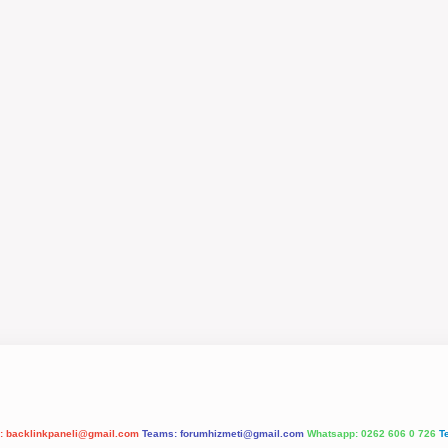
l:
backlinkpaneli@gmail.com
Teams:
forumhizmeti@gmail.com
Whatsapp: 0262 606 0 726
T