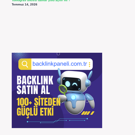
Tomografi öncesi damar yolu açılır mı ?
Temmuz 14, 2026