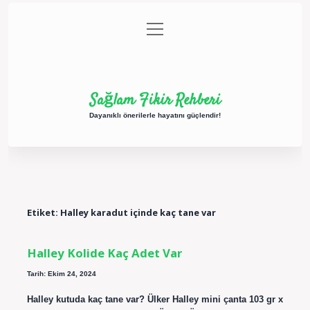
menüyü
Anasayfa
Gizlilik Politikası
Yasal Uyarı
aç
Hakkımızda
Sağlam Fikir Rehberi
Dayanıklı önerilerle hayatını güçlendir!
Etiket:
Halley karadut içinde kaç tane var
Halley Kolide Kaç Adet Var
Tarih: Ekim 24, 2024
Halley kutuda kaç tane var? Ülker Halley mini çanta 103 gr x