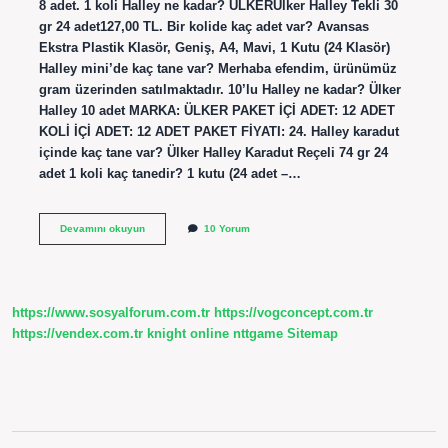
8 adet. 1 koli Halley ne kadar? ÜLKERÜlker Halley Tekli 30
gr 24 adet127,00 TL. Bir kolide kaç adet var? Avansas
Ekstra Plastik Klasör, Geniş, A4, Mavi, 1 Kutu (24 Klasör)
Halley mini’de kaç tane var? Merhaba efendim, ürünümüz
gram üzerinden satılmaktadır. 10’lu Halley ne kadar? Ülker
Halley 10 adet MARKA: ÜLKER PAKET İÇİ ADET: 12 ADET
KOLİ İÇİ ADET: 12 ADET PAKET FİYATI: 24. Halley karadut
içinde kaç tane var? Ülker Halley Karadut Reçeli 74 gr 24
adet 1 koli kaç tanedir? 1 kutu (24 adet –…
Halley
Devamını okuyun
10 Yorum
Kolide
Kaç
Adet
Var
https://www.sosyalforum.com.tr
https://vogconcept.com.tr
https://vendex.com.tr
knight online
nttgame
Sitemap