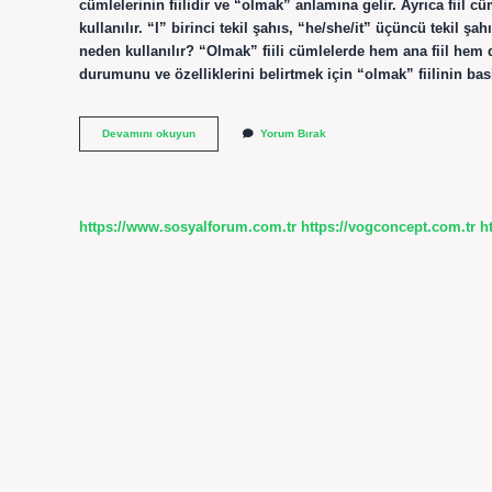
cümlelerinin fiilidir ve “olmak” anlamına gelir. Ayrıca fiil c
kullanılır. “I” birinci tekil şahıs, “he/she/it” üçüncü tekil şa
neden kullanılır? “Olmak” fiili cümlelerde hem ana fiil hem de
durumunu ve özelliklerini belirtmek için “olmak” fiilinin b
Verb
Devamını okuyun
Yorum Bırak
To
Be
Nasıl
Kullanılır
https://www.sosyalforum.com.tr
https://vogconcept.com.tr
h