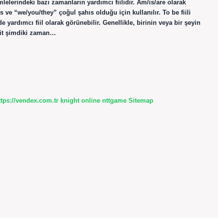
ümlelerindeki bazı zamanların yardımcı fiilidir. Am/is/are olarak
hıs ve “we/you/they” çoğul şahıs olduğu için kullanılır. To be fiili
 yardımcı fiil olarak görünebilir. Genellikle, birinin veya bir şeyin
asit şimdiki zaman…
ttps://vendex.com.tr
knight online
nttgame
Sitemap