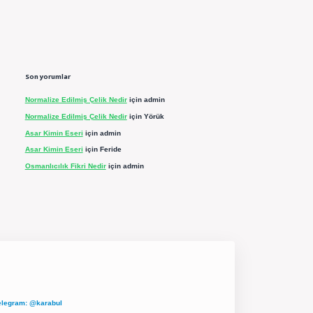
Son yorumlar
Normalize Edilmiş Çelik Nedir
için
admin
Normalize Edilmiş Çelik Nedir
için
Yörük
Asar Kimin Eseri
için
admin
Asar Kimin Eseri
için
Feride
Osmanlıcılık Fikri Nedir
için
admin
elegram: @karabul