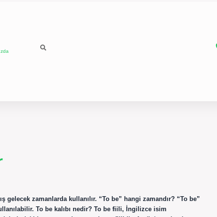
ızda
r
ış gelecek zamanlarda kullanılır. “To be” hangi zamandır? “To be”
nılabilir. To be kalıbı nedir? To be fiili, İngilizce isim