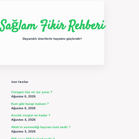
Sağlam Fikir Rehberi
Dayanıklı önerilerle hayatını güçlendir!
Sidebar
ilbet yeni giriş
betexper güncel giriş
https://betexpergi
Son Yazılar
Coragen ilaç ne işe yarar ?
Ağustos 6, 2026
Kum gibi hangi makam ?
Ağustos 6, 2026
Avcılık vergisi ne kadar ?
Ağustos 4, 2026
Allah’ın sevmediği hayvan ismi nedir ?
Ağustos 3, 2026
868 veya 869 barkod nedir ?