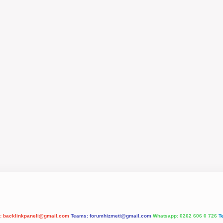
l:
backlinkpaneli@gmail.com
Teams:
forumhizmeti@gmail.com
Whatsapp: 0262 606 0 726
T