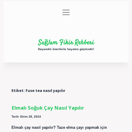
menüyü
Anasayfa
Gizlilik Politikası
Yasal Uyarı
aç
Hakkımızda
Sağlam Fikir Rehberi
Dayanıklı önerilerle hayatını güçlendir!
Etiket:
Fuse tea nasıl yapılır
Elmalı Soğuk Çay Nasıl Yapılır
Tarih: Ekim 28, 2024
Elmalı çay nasıl yapılır? Taze elma çayı yapmak için