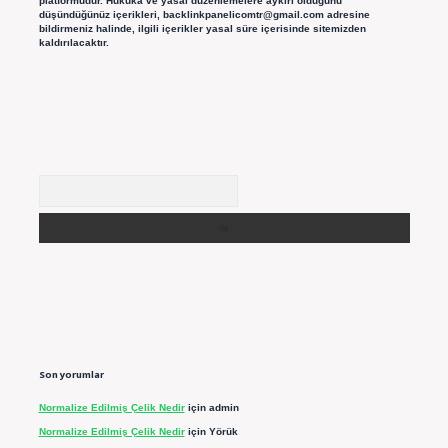
platformudur. Hukuka ve yasal düzenlemelere aykırı olduğunu
düşündüğünüz içerikleri,
backlinkpanelicomtr@gmail.com
adresine
bildirmeniz halinde, ilgili içerikler yasal süre içerisinde sitemizden
kaldırılacaktır.
Arama
Son yorumlar
Normalize Edilmiş Çelik Nedir
için
admin
Normalize Edilmiş Çelik Nedir
için
Yörük