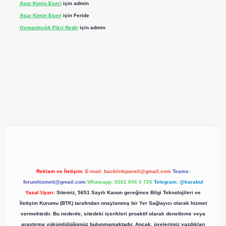
Asar Kimin Eseri
için
admin
Asar Kimin Eseri
için
Feride
Osmanlıcılık Fikri Nedir
için
admin
pergir.net/
Reklam ve İletişim:
E-mail:
backlinkpaneli@gmail.com
Teams:
forumhizmeti@gmail.com
Whatsapp: 0262 606 0 726
Telegram: @karabul
Yasal Uyarı:
Sitemiz, 5651 Sayılı Kanun gereğince Bilgi Teknolojileri ve
İletişim Kurumu (BTK) tarafından onaylanmış bir Yer Sağlayıcı olarak hizmet
vermektedir. Bu nedenle, sitedeki içerikleri proaktif olarak denetleme veya
araştırma yükümlülüğümüz bulunmamaktadır. Ancak, üyelerimiz yazdıkları