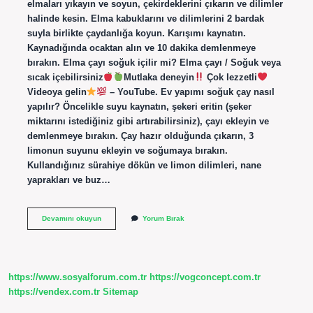
elmaları yıkayın ve soyun, çekirdeklerini çıkarın ve dilimler
halinde kesin. Elma kabuklarını ve dilimlerini 2 bardak
suyla birlikte çaydanlığa koyun. Karışımı kaynatın.
Kaynadığında ocaktan alın ve 10 dakika demlenmeye
bırakın. Elma çayı soğuk içilir mi? Elma çayı / Soğuk veya
sıcak içebilirsiniz
Mutlaka deneyin
Çok lezzetli
Videoya gelin
– YouTube. Ev yapımı soğuk çay nasıl
yapılır? Öncelikle suyu kaynatın, şekeri eritin (şeker
miktarını istediğiniz gibi artırabilirsiniz), çayı ekleyin ve
demlenmeye bırakın. Çay hazır olduğunda çıkarın, 3
limonun suyunu ekleyin ve soğumaya bırakın.
Kullandığınız sürahiye dökün ve limon dilimleri, nane
yaprakları ve buz…
Elmalı
Devamını okuyun
Yorum Bırak
Soğuk
Çay
Nasıl
Yapılır
https://www.sosyalforum.com.tr
https://vogconcept.com.tr
https://vendex.com.tr
Sitemap