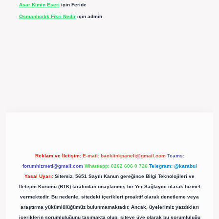
Asar Kimin Eseri
için
Feride
Osmanlıcılık Fikri Nedir
için
admin
pergir.net/
Reklam ve İletişim:
E-mail:
backlinkpaneli@gmail.com
Teams:
forumhizmeti@gmail.com
Whatsapp: 0262 606 0 726
Telegram: @karabul
Yasal Uyarı:
Sitemiz, 5651 Sayılı Kanun gereğince Bilgi Teknolojileri ve
İletişim Kurumu (BTK) tarafından onaylanmış bir Yer Sağlayıcı olarak hizmet
vermektedir. Bu nedenle, sitedeki içerikleri proaktif olarak denetleme veya
araştırma yükümlülüğümüz bulunmamaktadır. Ancak, üyelerimiz yazdıkları
içeriklerin sorumluluğunu taşımakta olup, siteye üye olarak bu sorumluluğu