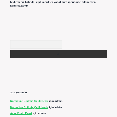
bildirmeniz halinde, ilgili içerikler yasal süre içerisinde sitemizden
kaldırılacaktır.
Arama
Son yorumlar
Normalize Edilmiş Çelik Nedir
için
admin
Normalize Edilmiş Çelik Nedir
için
Yörük
Asar Kimin Eseri
için
admin