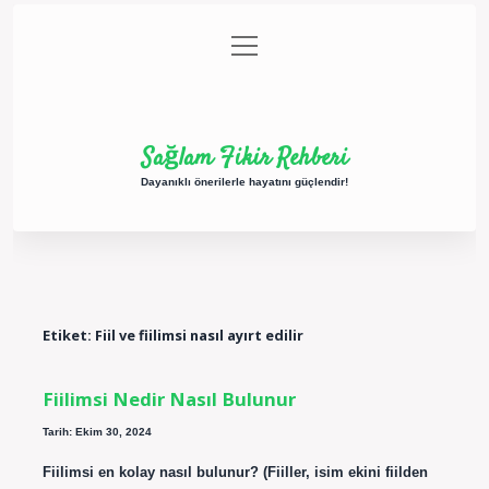
menüyü
Anasayfa
Gizlilik Politikası
Yasal Uyarı
aç
Hakkımızda
Sağlam Fikir Rehberi
Dayanıklı önerilerle hayatını güçlendir!
Etiket:
Fiil ve fiilimsi nasıl ayırt edilir
Fiilimsi Nedir Nasıl Bulunur
Tarih: Ekim 30, 2024
Fiilimsi en kolay nasıl bulunur? (Fiiller, isim ekini fiilden