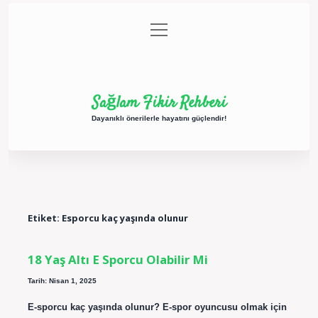
menüyü
Anasayfa
Gizlilik Politikası
Yasal Uyarı
aç
Hakkımızda
Sağlam Fikir Rehberi
Dayanıklı önerilerle hayatını güçlendir!
Etiket:
Esporcu kaç yaşında olunur
18 Yaş Altı E Sporcu Olabilir Mi
Tarih: Nisan 1, 2025
E-sporcu kaç yaşında olunur? E-spor oyuncusu olmak için