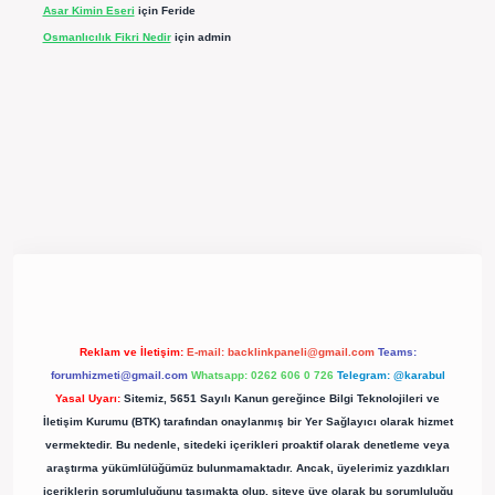
Asar Kimin Eseri
için
Feride
Osmanlıcılık Fikri Nedir
için
admin
ş
https://betexpergir.net/
Reklam ve İletişim:
E-mail:
backlinkpaneli@gmail.com
Teams:
forumhizmeti@gmail.com
Whatsapp: 0262 606 0 726
Telegram: @karabul
Yasal Uyarı:
Sitemiz, 5651 Sayılı Kanun gereğince Bilgi Teknolojileri ve
İletişim Kurumu (BTK) tarafından onaylanmış bir Yer Sağlayıcı olarak hizmet
vermektedir. Bu nedenle, sitedeki içerikleri proaktif olarak denetleme veya
araştırma yükümlülüğümüz bulunmamaktadır. Ancak, üyelerimiz yazdıkları
içeriklerin sorumluluğunu taşımakta olup, siteye üye olarak bu sorumluluğu