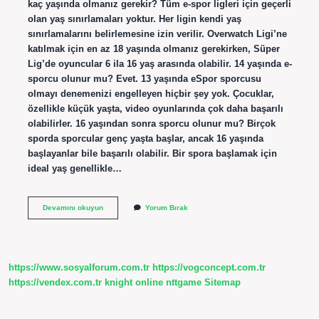
kaç yaşında olmanız gerekir? Tüm e-spor ligleri için geçerli
olan yaş sınırlamaları yoktur. Her ligin kendi yaş
sınırlamalarını belirlemesine izin verilir. Overwatch Ligi’ne
katılmak için en az 18 yaşında olmanız gerekirken, Süper
Lig’de oyuncular 6 ila 16 yaş arasında olabilir. 14 yaşında e-
sporcu olunur mu? Evet. 13 yaşında eSpor sporcusu
olmayı denemenizi engelleyen hiçbir şey yok. Çocuklar,
özellikle küçük yaşta, video oyunlarında çok daha başarılı
olabilirler. 16 yaşından sonra sporcu olunur mu? Birçok
sporda sporcular genç yaşta başlar, ancak 16 yaşında
başlayanlar bile başarılı olabilir. Bir spora başlamak için
ideal yaş genellikle…
18
Devamını okuyun
Yorum Bırak
Yaş
Altı
E
Sporcu
Olabilir
https://www.sosyalforum.com.tr
https://vogconcept.com.tr
Mi
https://vendex.com.tr
knight online
nttgame
Sitemap