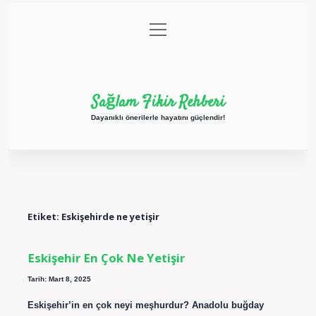
menüyü
Anasayfa
Gizlilik Politikası
Yasal Uyarı
aç
Hakkımızda
Sağlam Fikir Rehberi
Dayanıklı önerilerle hayatını güçlendir!
Etiket:
Eskişehirde ne yetişir
Eskişehir En Çok Ne Yetişir
Tarih: Mart 8, 2025
Eskişehir’in en çok neyi meşhurdur? Anadolu buğday