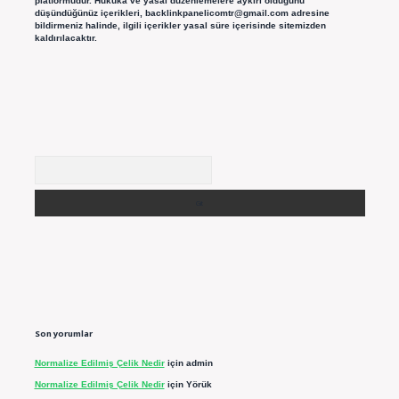
platformudur. Hukuka ve yasal düzenlemelere aykırı olduğunu
düşündüğünüz içerikleri,
backlinkpanelicomtr@gmail.com
adresine
bildirmeniz halinde, ilgili içerikler yasal süre içerisinde sitemizden
kaldırılacaktır.
Arama
Son yorumlar
Normalize Edilmiş Çelik Nedir
için
admin
Normalize Edilmiş Çelik Nedir
için
Yörük