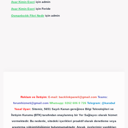
Asar Kimin Eseri
için
admin
Asar Kimin Eseri
için
Feride
Osmanlıcılık Fikri Nedir
için
admin
ergir.net/
Reklam ve İletişim:
E-mail:
backlinkpaneli@gmail.com
Teams:
forumhizmeti@gmail.com
Whatsapp: 0262 606 0 726
Telegram: @karabul
Yasal Uyarı:
Sitemiz, 5651 Sayılı Kanun gereğince Bilgi Teknolojileri ve
İletişim Kurumu (BTK) tarafından onaylanmış bir Yer Sağlayıcı olarak hizmet
vermektedir. Bu nedenle, sitedeki içerikleri proaktif olarak denetleme veya
araştırma yükümlülüğümüz bulunmamaktadır. Ancak, üyelerimiz yazdıkları