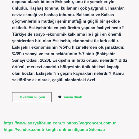
deposu olarak bilinen Eskişehir, unu ile yemekleriyle
ünlüdür. Haşhaş tohumu kullanımı çok yaygındır. İnsanlar,
ceviz ekmeği ve haşhaş tohumu. Balkanlar ve Kafkas
göçmenlerinin mutfağı şehir mutfağını güçlü bir şekilde
etkiledi. Eskişehir’de en çok üretim yapılan faaliyet nedir?
Türkiye’de sosyo -ekonomik kalkınma ile ilgili en önemli
şehirlerden biri olan Eskişehir, ekonomisi ile fark edilir.
Eskişehir ekonomisinin %54’ü hizmetlerden oluşmaktadır,
%39’u sanayi ve tarım sektörünün %7’sidir (Eskişehir
Sanayi Odası, 2020). Eskişehir’in bitki örtüsü nelerdir? Bitki
örtüsü, merkezi anadolu bölgesinin tipik bitkisel kapağı
olan bozkır. Eskişehir’in geçim kaynakları nelerdir? Kamu
sektörüne ek olarak, çeşitli alanlardaki özel…
Eskişehir
Devamını okuyun
Yorum Bırak
En
Çok
Ne
Yetişir
https://www.sosyalforum.com.tr
https://vogconcept.com.tr
https://vendex.com.tr
knight online
nttgame
Sitemap