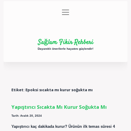
menüyü
Anasayfa
Gizlilik Politikası
Yasal Uyarı
aç
Hakkımızda
Sağlam Fikir Rehberi
Dayanıklı önerilerle hayatını güçlendir!
Etiket:
Epoksi sıcakta mı kurur soğukta mı
Yapıştırıcı Sıcakta Mı Kurur Soğukta Mı
Tarih: Aralık 20, 2024
Yapıştırıcı kaç dakikada kurur? Ürünün ilk temas süresi 4