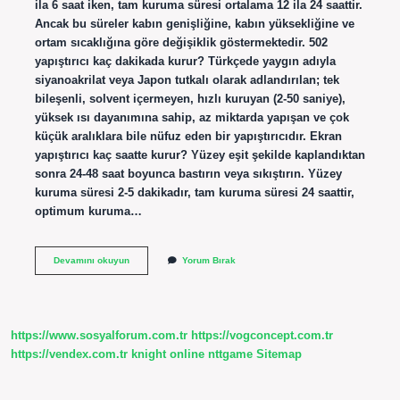
ila 6 saat iken, tam kuruma süresi ortalama 12 ila 24 saattir.
Ancak bu süreler kabın genişliğine, kabın yüksekliğine ve
ortam sıcaklığına göre değişiklik göstermektedir. 502
yapıştırıcı kaç dakikada kurur? Türkçede yaygın adıyla
siyanoakrilat veya Japon tutkalı olarak adlandırılan; tek
bileşenli, solvent içermeyen, hızlı kuruyan (2-50 saniye),
yüksek ısı dayanımına sahip, az miktarda yapışan ve çok
küçük aralıklara bile nüfuz eden bir yapıştırıcıdır. Ekran
yapıştırıcı kaç saatte kurur? Yüzey eşit şekilde kaplandıktan
sonra 24-48 saat boyunca bastırın veya sıkıştırın. Yüzey
kuruma süresi 2-5 dakikadır, tam kuruma süresi 24 saattir,
optimum kuruma…
Yapıştırıcı
Devamını okuyun
Yorum Bırak
Sıcakta
Mı
Kurur
Soğukta
Mı
https://www.sosyalforum.com.tr
https://vogconcept.com.tr
https://vendex.com.tr
knight online
nttgame
Sitemap