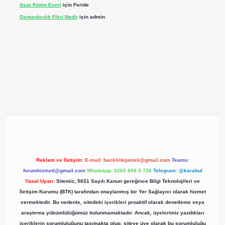
Asar Kimin Eseri
için
Feride
Osmanlıcılık Fikri Nedir
için
admin
pergir.net/
Reklam ve İletişim:
E-mail:
backlinkpaneli@gmail.com
Teams:
forumhizmeti@gmail.com
Whatsapp: 0262 606 0 726
Telegram: @karabul
Yasal Uyarı:
Sitemiz, 5651 Sayılı Kanun gereğince Bilgi Teknolojileri ve
İletişim Kurumu (BTK) tarafından onaylanmış bir Yer Sağlayıcı olarak hizmet
vermektedir. Bu nedenle, sitedeki içerikleri proaktif olarak denetleme veya
araştırma yükümlülüğümüz bulunmamaktadır. Ancak, üyelerimiz yazdıkları
içeriklerin sorumluluğunu taşımakta olup, siteye üye olarak bu sorumluluğu