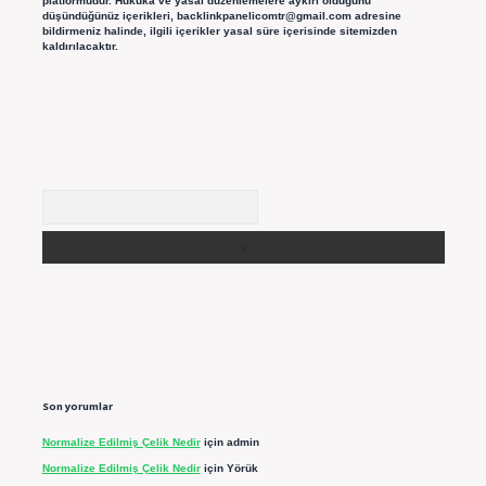
platformudur. Hukuka ve yasal düzenlemelere aykırı olduğunu
düşündüğünüz içerikleri,
backlinkpanelicomtr@gmail.com
adresine
bildirmeniz halinde, ilgili içerikler yasal süre içerisinde sitemizden
kaldırılacaktır.
Arama
Son yorumlar
Normalize Edilmiş Çelik Nedir
için
admin
Normalize Edilmiş Çelik Nedir
için
Yörük