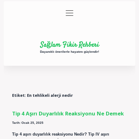
menüyü
Anasayfa
Gizlilik Politikası
Yasal Uyarı
aç
Hakkımızda
Sağlam Fikir Rehberi
Dayanıklı önerilerle hayatını güçlendir!
Etiket:
En tehlikeli alerji nedir
Tip 4 Aşırı Duyarlılık Reaksiyonu Ne Demek
Tarih: Ocak 25, 2025
Tip 4 aşırı duyarlılık reaksiyonu Nedir? Tip IV aşırı