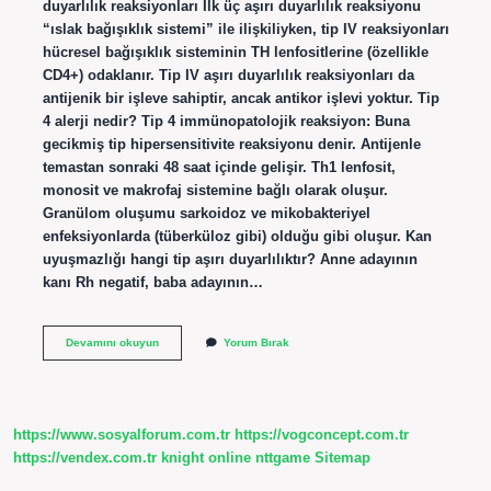
duyarlılık reaksiyonları İlk üç aşırı duyarlılık reaksiyonu
“ıslak bağışıklık sistemi” ile ilişkiliyken, tip IV reaksiyonları
hücresel bağışıklık sisteminin TH lenfositlerine (özellikle
CD4+) odaklanır. Tip IV aşırı duyarlılık reaksiyonları da
antijenik bir işleve sahiptir, ancak antikor işlevi yoktur. Tip
4 alerji nedir? Tip 4 immünopatolojik reaksiyon: Buna
gecikmiş tip hipersensitivite reaksiyonu denir. Antijenle
temastan sonraki 48 saat içinde gelişir. Th1 lenfosit,
monosit ve makrofaj sistemine bağlı olarak oluşur.
Granülom oluşumu sarkoidoz ve mikobakteriyel
enfeksiyonlarda (tüberküloz gibi) olduğu gibi oluşur. Kan
uyuşmazlığı hangi tip aşırı duyarlılıktır? Anne adayının
kanı Rh negatif, baba adayının…
Tip
Devamını okuyun
Yorum Bırak
4
Aşırı
Duyarlılık
Reaksiyonu
Ne
https://www.sosyalforum.com.tr
https://vogconcept.com.tr
Demek
https://vendex.com.tr
knight online
nttgame
Sitemap