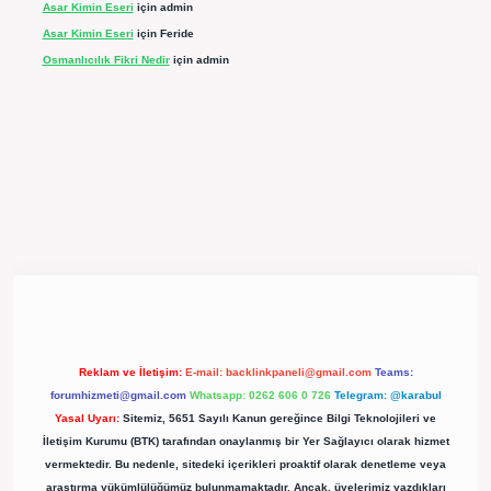
Asar Kimin Eseri
için
admin
Asar Kimin Eseri
için
Feride
Osmanlıcılık Fikri Nedir
için
admin
ergir.net/
Reklam ve İletişim:
E-mail:
backlinkpaneli@gmail.com
Teams:
forumhizmeti@gmail.com
Whatsapp: 0262 606 0 726
Telegram: @karabul
Yasal Uyarı:
Sitemiz, 5651 Sayılı Kanun gereğince Bilgi Teknolojileri ve
İletişim Kurumu (BTK) tarafından onaylanmış bir Yer Sağlayıcı olarak hizmet
vermektedir. Bu nedenle, sitedeki içerikleri proaktif olarak denetleme veya
araştırma yükümlülüğümüz bulunmamaktadır. Ancak, üyelerimiz yazdıkları