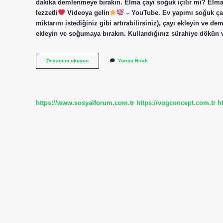
dakika demlenmeye bırakın. Elma çayı soğuk içilir mi? Elma 
lezzetli
Videoya gelin
– YouTube. Ev yapımı soğuk çay n
miktarını istediğiniz gibi artırabilirsiniz), çayı ekleyin ve
ekleyin ve soğumaya bırakın. Kullandığınız sürahiye dökün v
Elmalı
Devamını okuyun
Yorum Bırak
Soğuk
Çay
Nasıl
Yapılır
https://www.sosyalforum.com.tr
https://vogconcept.com.tr
h