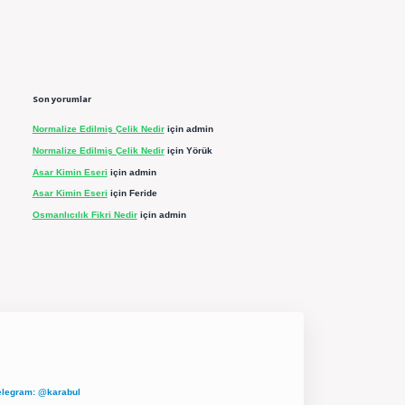
Son yorumlar
Normalize Edilmiş Çelik Nedir
için
admin
Normalize Edilmiş Çelik Nedir
için
Yörük
Asar Kimin Eseri
için
admin
Asar Kimin Eseri
için
Feride
Osmanlıcılık Fikri Nedir
için
admin
elegram: @karabul