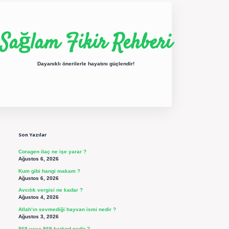
Sağlam Fikir Rehberi
Dayanıklı önerilerle hayatını güçlendir!
Sidebar
ilbet yeni giriş
betexper güncel giriş
https://betexpergir.net/
Son Yazılar
Coragen ilaç ne işe yarar ?
Ağustos 6, 2026
Kum gibi hangi makam ?
Ağustos 6, 2026
Avcılık vergisi ne kadar ?
Ağustos 4, 2026
Allah’ın sevmediği hayvan ismi nedir ?
Ağustos 3, 2026
868 veya 869 barkod nedir ?