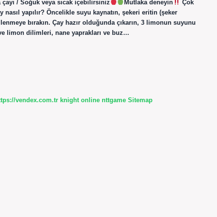
çayı / Soğuk veya sıcak içebilirsiniz
Mutlaka deneyin
Çok
asıl yapılır? Öncelikle suyu kaynatın, şekeri eritin (şeker
 demlenmeye bırakın. Çay hazır olduğunda çıkarın, 3 limonun suyunu
e limon dilimleri, nane yaprakları ve buz…
ttps://vendex.com.tr
knight online
nttgame
Sitemap