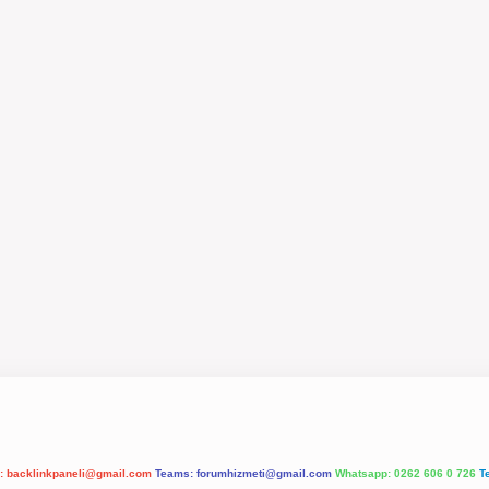
l:
backlinkpaneli@gmail.com
Teams:
forumhizmeti@gmail.com
Whatsapp: 0262 606 0 726
T