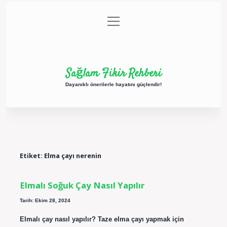
menüyü
Anasayfa
Gizlilik Politikası
Yasal Uyarı
aç
Hakkımızda
Sağlam Fikir Rehberi
Dayanıklı önerilerle hayatını güçlendir!
Etiket:
Elma çayı nerenin
Elmalı Soğuk Çay Nasıl Yapılır
Tarih: Ekim 28, 2024
Elmalı çay nasıl yapılır? Taze elma çayı yapmak için