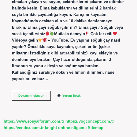
elmaları yıkayın ve soyun, çekirdeklerini çıkarın ve dilimler
halinde kesin. Elma kabuklarını ve dilimlerini 2 bardak
suyla birlikte çaydanlığa koyun. Karışımı kaynatın.
Kaynadığında ocaktan alın ve 10 dakika demlenmeye
bırakın. Elma çayı soğuk içilir mi? Elma çayı / Soğuk veya
sıcak içebilirsiniz
Mutlaka deneyin
Çok lezzetli
Videoya gelin
– YouTube. Ev yapımı soğuk çay nasıl
yapılır? Öncelikle suyu kaynatın, şekeri eritin (şeker
miktarını istediğiniz gibi artırabilirsiniz), çayı ekleyin ve
demlenmeye bırakın. Çay hazır olduğunda çıkarın, 3
limonun suyunu ekleyin ve soğumaya bırakın.
Kullandığınız sürahiye dökün ve limon dilimleri, nane
yaprakları ve buz…
Elmalı
Devamını okuyun
Yorum Bırak
Soğuk
Çay
Nasıl
Yapılır
https://www.sosyalforum.com.tr
https://vogconcept.com.tr
https://vendex.com.tr
knight online
nttgame
Sitemap