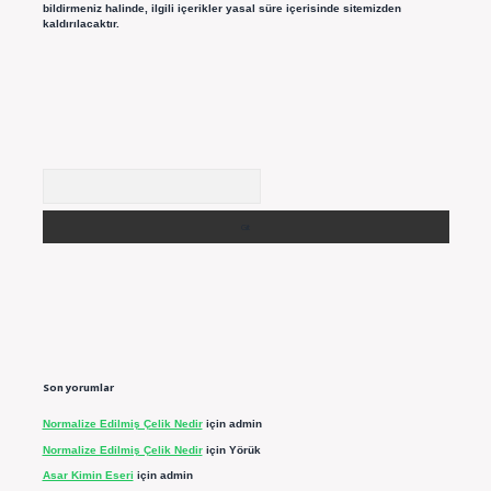
bildirmeniz halinde, ilgili içerikler yasal süre içerisinde sitemizden
kaldırılacaktır.
Arama
Son yorumlar
Normalize Edilmiş Çelik Nedir
için
admin
Normalize Edilmiş Çelik Nedir
için
Yörük
Asar Kimin Eseri
için
admin