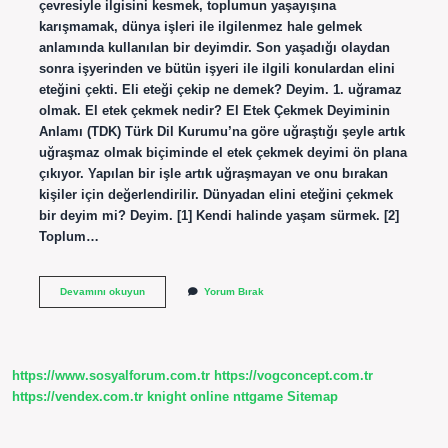
çevresiyle ilgisini kesmek, toplumun yaşayışına
karışmamak, dünya işleri ile ilgilenmez hale gelmek
anlamında kullanılan bir deyimdir. Son yaşadığı olaydan
sonra işyerinden ve bütün işyeri ile ilgili konulardan elini
eteğini çekti. Eli eteği çekip ne demek? Deyim. 1. uğramaz
olmak. El etek çekmek nedir? El Etek Çekmek Deyiminin
Anlamı (TDK) Türk Dil Kurumu’na göre uğraştığı şeyle artık
uğraşmaz olmak biçiminde el etek çekmek deyimi ön plana
çıkıyor. Yapılan bir işle artık uğraşmayan ve onu bırakan
kişiler için değerlendirilir. Dünyadan elini eteğini çekmek
bir deyim mi? Deyim. [1] Kendi halinde yaşam sürmek. [2]
Toplum…
Elini
Devamını okuyun
Yorum Bırak
Eteğini
Çekmişti
Ne
Anlama
Gelir
https://www.sosyalforum.com.tr
https://vogconcept.com.tr
https://vendex.com.tr
knight online
nttgame
Sitemap