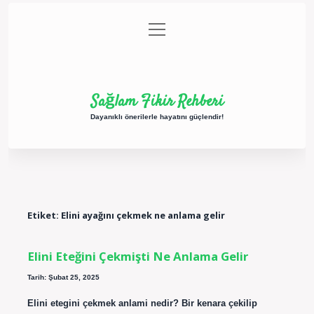
menüyü
Anasayfa
Gizlilik Politikası
Yasal Uyarı
aç
Hakkımızda
Sağlam Fikir Rehberi
Dayanıklı önerilerle hayatını güçlendir!
Etiket:
Elini ayağını çekmek ne anlama gelir
Elini Eteğini Çekmişti Ne Anlama Gelir
Tarih: Şubat 25, 2025
Elini etegini çekmek anlami nedir? Bir kenara çekilip