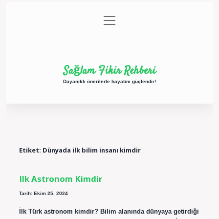
menüyü
Anasayfa
Gizlilik Politikası
Yasal Uyarı
aç
Hakkımızda
Sağlam Fikir Rehberi
Dayanıklı önerilerle hayatını güçlendir!
Etiket:
Dünyada ilk bilim insanı kimdir
Ilk Astronom Kimdir
Tarih: Ekim 25, 2024
İlk Türk astronom kimdir? Bilim alanında dünyaya getirdiği