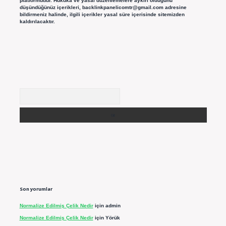
platformudur. Hukuka ve yasal düzenlemelere aykırı olduğunu
düşündüğünüz içerikleri,
backlinkpanelicomtr@gmail.com
adresine
bildirmeniz halinde, ilgili içerikler yasal süre içerisinde sitemizden
kaldırılacaktır.
Arama
Son yorumlar
Normalize Edilmiş Çelik Nedir
için
admin
Normalize Edilmiş Çelik Nedir
için
Yörük