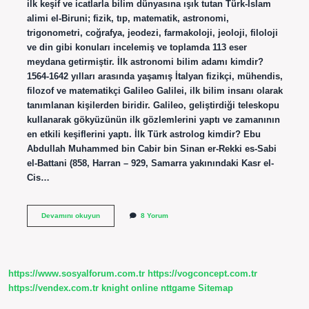
ilk keşif ve icatlarla bilim dünyasına ışık tutan Türk-İslam
alimi el-Biruni; fizik, tıp, matematik, astronomi,
trigonometri, coğrafya, jeodezi, farmakoloji, jeoloji, filoloji
ve din gibi konuları incelemiş ve toplamda 113 eser
meydana getirmiştir. İlk astronomi bilim adamı kimdir?
1564-1642 yılları arasında yaşamış İtalyan fizikçi, mühendis,
filozof ve matematikçi Galileo Galilei, ilk bilim insanı olarak
tanımlanan kişilerden biridir. Galileo, geliştirdiği teleskopu
kullanarak gökyüzünün ilk gözlemlerini yaptı ve zamanının
en etkili keşiflerini yaptı. İlk Türk astrolog kimdir? Ebu
Abdullah Muhammed bin Cabir bin Sinan er-Rekki es-Sabi
el-Battani (858, Harran – 929, Samarra yakınındaki Kasr el-
Cis…
Ilk
Devamını okuyun
8 Yorum
Astronom
Kimdir
https://www.sosyalforum.com.tr
https://vogconcept.com.tr
https://vendex.com.tr
knight online
nttgame
Sitemap