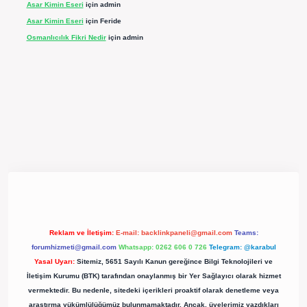
Asar Kimin Eseri
için
admin
Asar Kimin Eseri
için
Feride
Osmanlıcılık Fikri Nedir
için
admin
pergir.net/
Reklam ve İletişim:
E-mail:
backlinkpaneli@gmail.com
Teams:
forumhizmeti@gmail.com
Whatsapp: 0262 606 0 726
Telegram: @karabul
Yasal Uyarı:
Sitemiz, 5651 Sayılı Kanun gereğince Bilgi Teknolojileri ve
İletişim Kurumu (BTK) tarafından onaylanmış bir Yer Sağlayıcı olarak hizmet
vermektedir. Bu nedenle, sitedeki içerikleri proaktif olarak denetleme veya
araştırma yükümlülüğümüz bulunmamaktadır. Ancak, üyelerimiz yazdıkları