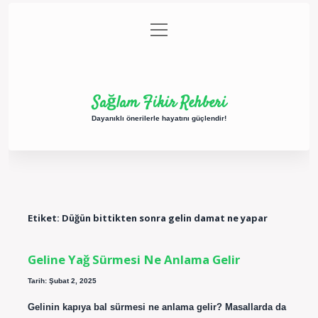
menüyü
Anasayfa
Gizlilik Politikası
Yasal Uyarı
aç
Hakkımızda
Sağlam Fikir Rehberi
Dayanıklı önerilerle hayatını güçlendir!
Etiket:
Düğün bittikten sonra gelin damat ne yapar
Geline Yağ Sürmesi Ne Anlama Gelir
Tarih: Şubat 2, 2025
Gelinin kapıya bal sürmesi ne anlama gelir? Masallarda da