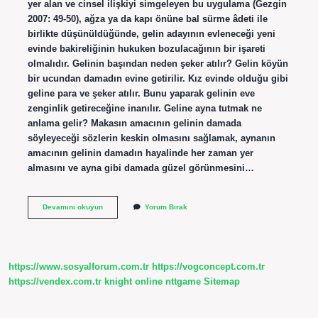
yer alan ve cinsel ilişkiyi simgeleyen bu uygulama (Gezgin
2007: 49-50), ağza ya da kapı önüne bal sürme âdeti ile
birlikte düşünüldüğünde, gelin adayının evleneceği yeni
evinde bakireliğinin hukuken bozulacağının bir işareti
olmalıdır. Gelinin başından neden şeker atılır? Gelin köyün
bir ucundan damadın evine getirilir. Kız evinde olduğu gibi
geline para ve şeker atılır. Bunu yaparak gelinin eve
zenginlik getireceğine inanılır. Geline ayna tutmak ne
anlama gelir? Makasın amacının gelinin damada
söyleyeceği sözlerin keskin olmasını sağlamak, aynanın
amacının gelinin damadın hayalinde her zaman yer
almasını ve ayna gibi damada güzel görünmesini…
Geline
Devamını okuyun
Yorum Bırak
Yağ
Sürmesi
Ne
Anlama
Gelir
https://www.sosyalforum.com.tr
https://vogconcept.com.tr
https://vendex.com.tr
knight online
nttgame
Sitemap