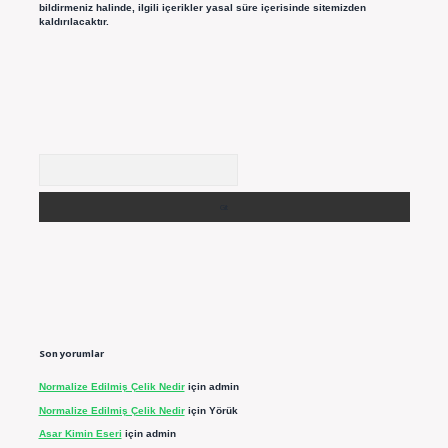
bildirmeniz halinde, ilgili içerikler yasal süre içerisinde sitemizden
kaldırılacaktır.
Arama
Son yorumlar
Normalize Edilmiş Çelik Nedir
için
admin
Normalize Edilmiş Çelik Nedir
için
Yörük
Asar Kimin Eseri
için
admin