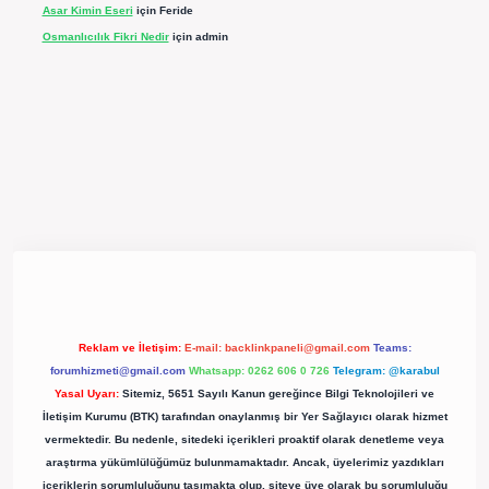
Asar Kimin Eseri
için
Feride
Osmanlıcılık Fikri Nedir
için
admin
pergir.net/
Reklam ve İletişim:
E-mail:
backlinkpaneli@gmail.com
Teams:
forumhizmeti@gmail.com
Whatsapp: 0262 606 0 726
Telegram: @karabul
Yasal Uyarı:
Sitemiz, 5651 Sayılı Kanun gereğince Bilgi Teknolojileri ve
İletişim Kurumu (BTK) tarafından onaylanmış bir Yer Sağlayıcı olarak hizmet
vermektedir. Bu nedenle, sitedeki içerikleri proaktif olarak denetleme veya
araştırma yükümlülüğümüz bulunmamaktadır. Ancak, üyelerimiz yazdıkları
içeriklerin sorumluluğunu taşımakta olup, siteye üye olarak bu sorumluluğu