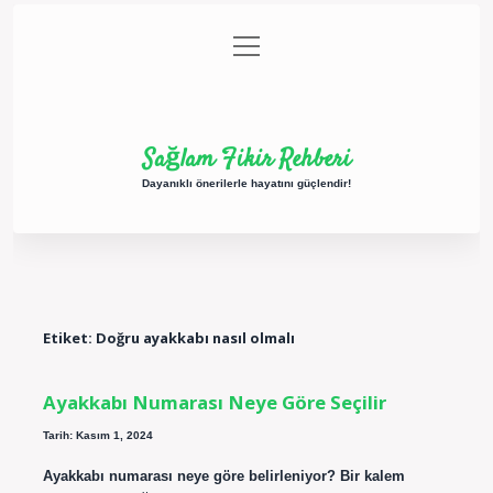
menüyü
Anasayfa
Gizlilik Politikası
Yasal Uyarı
aç
Hakkımızda
Sağlam Fikir Rehberi
Dayanıklı önerilerle hayatını güçlendir!
Etiket:
Doğru ayakkabı nasıl olmalı
Ayakkabı Numarası Neye Göre Seçilir
Tarih: Kasım 1, 2024
Ayakkabı numarası neye göre belirleniyor? Bir kalem