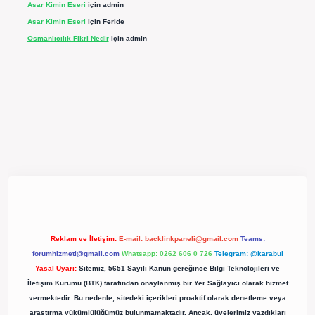
Asar Kimin Eseri
için
admin
Asar Kimin Eseri
için
Feride
Osmanlıcılık Fikri Nedir
için
admin
pergir.net/
Reklam ve İletişim:
E-mail:
backlinkpaneli@gmail.com
Teams:
forumhizmeti@gmail.com
Whatsapp: 0262 606 0 726
Telegram: @karabul
Yasal Uyarı:
Sitemiz, 5651 Sayılı Kanun gereğince Bilgi Teknolojileri ve
İletişim Kurumu (BTK) tarafından onaylanmış bir Yer Sağlayıcı olarak hizmet
vermektedir. Bu nedenle, sitedeki içerikleri proaktif olarak denetleme veya
araştırma yükümlülüğümüz bulunmamaktadır. Ancak, üyelerimiz yazdıkları