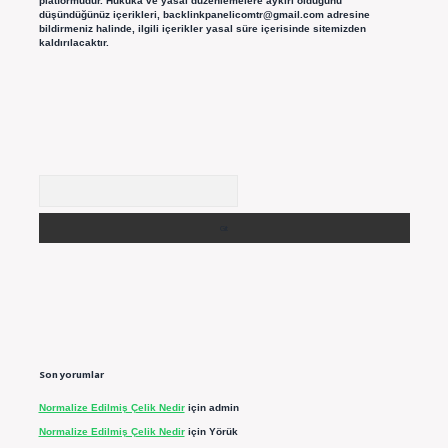
platformudur. Hukuka ve yasal düzenlemelere aykırı olduğunu
düşündüğünüz içerikleri,
backlinkpanelicomtr@gmail.com
adresine
bildirmeniz halinde, ilgili içerikler yasal süre içerisinde sitemizden
kaldırılacaktır.
Arama
Son yorumlar
Normalize Edilmiş Çelik Nedir
için
admin
Normalize Edilmiş Çelik Nedir
için
Yörük