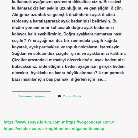
kullanarak ayağınızın çevresini dikkatlice çizin. Bir cetvel
kullanarak çizilen şeklin uzunluğunu ve genişliğini ölçün.
Aldığınız uzunluk ve genişlik ölçümlerini ayak ölçüsü
tablosuyla karşılaştırarak ayak bedeninizi belirleyin. Bu
ölçüm yöntemlerini kullanarak doğru ayak bedeninizi
kolayca belirleyebilirsiniz. Doğru ayakkabı numarası nasıl
seçilir? Yine ayağınızı düz bir zemindeki çizgili kağıda
koyarak, ayak parmakları ve topuk noktalarını işaretleyin.
Sağdan ve soldan düz çizgiler çizin ve ayaklarınızı kaldırın.
Çizgiler arasındaki mesafeyi ölçerek doğru ayak bedeninizi
bulacaksınız. Elde ettiğiniz beden ayağınızın gerçek bedeni
olacaktır. Ayakkabı ne kadar büyük alınmalı? Uzun parmak
bazı insanlar için baş parmak, diğerleri için ise…
Ayakkabı
Devamını okuyun
Yorum Bırak
Numarası
Neye
Göre
Seçilir
https://www.sosyalforum.com.tr
https://vogconcept.com.tr
https://vendex.com.tr
knight online
nttgame
Sitemap