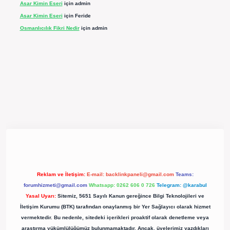
Asar Kimin Eseri
için
admin
Asar Kimin Eseri
için
Feride
Osmanlıcılık Fikri Nedir
için
admin
ergir.net/
Reklam ve İletişim:
E-mail:
backlinkpaneli@gmail.com
Teams:
forumhizmeti@gmail.com
Whatsapp: 0262 606 0 726
Telegram: @karabul
Yasal Uyarı:
Sitemiz, 5651 Sayılı Kanun gereğince Bilgi Teknolojileri ve
İletişim Kurumu (BTK) tarafından onaylanmış bir Yer Sağlayıcı olarak hizmet
vermektedir. Bu nedenle, sitedeki içerikleri proaktif olarak denetleme veya
araştırma yükümlülüğümüz bulunmamaktadır. Ancak, üyelerimiz yazdıkları