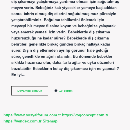
diş çıkarmayı yatıştırmaya yardımcı olması için soğutulmuş
meyve verin. Bebeğiniz katı yiyecekler yemeye başladıktan
sonra, tahriş olmuş diş etlerini soğutulmuş muz püresiyle
yatıştırabilirsiniz. Boğulma tehlikesini önlemek için
meyveyi bir meyve filesine koyun ve bebeğinize yalayarak
veya emerek yemesi için verin. Bebeklerde diş çıkarma
huzursuzluğu ne kadar sürer? Bebeklerde diş çıkarma
belirtileri genellikle birkaç günden birkaç haftaya kadar
sürer. Dişin diş etlerinden ayrılıp görünür hale geldiği
süreç genellikle en ağrılı olanıdır. Bu dönemde bebekler
sıklıkla huzursuz olur, daha fazla ağlar ve uyku düzenleri
bozulabilir. Bebeklerin kolay diş çıkarması için ne yapmalı?
En iyi…
Bebekler
Devamını okuyun
10 Yorum
Diş
Çıkarırken
Ne
Rahatlatır
https://www.sosyalforum.com.tr
https://vogconcept.com.tr
https://vendex.com.tr
Sitemap