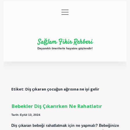
menüyü
Anasayfa
Gizlilik Politikası
Yasal Uyarı
aç
Hakkımızda
Sağlam Fikir Rehberi
Dayanıklı önerilerle hayatını güçlendir!
Etiket:
Diş çıkaran çocuğun ağrısına ne iyi gelir
Bebekler Diş Çıkarırken Ne Rahatlatır
Tarih: Eylül 13, 2024
Diş çıkaran bebeği rahatlatmak için ne yapmalı? Bebeğinize