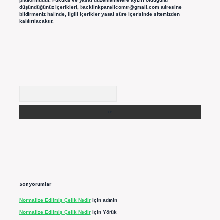
platformudur. Hukuka ve yasal düzenlemelere aykırı olduğunu
düşündüğünüz içerikleri,
backlinkpanelicomtr@gmail.com
adresine
bildirmeniz halinde, ilgili içerikler yasal süre içerisinde sitemizden
kaldırılacaktır.
Arama
Son yorumlar
Normalize Edilmiş Çelik Nedir
için
admin
Normalize Edilmiş Çelik Nedir
için
Yörük