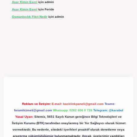
Asar Kimin Eseri
için
admin
Asar Kimin Eseri
için
Feride
Osmanlıcılık Fikri Nedir
için
admin
xpergir.net/
Reklam ve İletişim:
E-mail:
backlinkpaneli@gmail.com
Teams:
forumhizmeti@gmail.com
Whatsapp: 0262 606 0 726
Telegram: @karabul
Yasal Uyarı:
Sitemiz, 5651 Sayılı Kanun gereğince Bilgi Teknolojileri ve
İletişim Kurumu (BTK) tarafından onaylanmış bir Yer Sağlayıcı olarak hizmet
vermektedir. Bu nedenle, sitedeki içerikleri proaktif olarak denetleme veya
araştırma yükümlülüğümüz bulunmamaktadır. Ancak, üyelerimiz yazdıkları