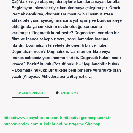
Çağ’da zirveye ulaşmış; deneylerle kanıtlanamayan kurallar
Engizisyon işkenceleriyle kanıtlanmaya çalışılmıştır. Örnek
vermek gerekirse, dogmatizm masum bir insanın ateşe
atılsa bile yanmayacağı inancına yol açmış ve bundan ateşe
atıldığında yanan kişinin suçlu olduğu sonucuna
varılmıştır. Dogmatik kural nedir? Dogmatizm, var olan bir
fikre ve inanca sebepsiz yere, sorgulamadan inanma
fikridir. Dogmatizm felsefede de önemli bir yer tutar.
Dogmatizm nedir? Dogmatizm, var olan bir fikre veya
inanca sebepsiz yere inanma fikridir. Dogmatik hukuk nedir
kısaca? Pozitif hukuk (Pozitif hukuk – Uygulanabilir hukuk
– Dogmatik hukuk): Bir ülkede belli bir süre yürürlükte olan
yazılı (Anayasa, Milletlerarası antlaşmalar,…
Dogmatik
Devamını okuyun
Yorum Bırak
Sistem
Nedir
https://www.sosyalforum.com.tr
https://vogconcept.com.tr
https://vendex.com.tr
knight online
nttgame
Sitemap