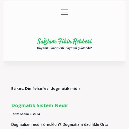
menüyü
Anasayfa
Gizlilik Politikası
Yasal Uyarı
aç
Hakkımızda
Sağlam Fikir Rehberi
Dayanıklı önerilerle hayatını güçlendir!
Etiket:
Din felsefesi dogmatik midir
Dogmatik Sistem Nedir
Tarih: Kasım 3, 2024
Dogmatizm nedir örnekleri? Dogmatizm özellikle Orta