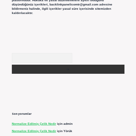
platformudur. Hukuka ve yasal düzenlemelere aykırı olduğunu
düşündüğünüz içerikleri,
backlinkpanelicomtr@gmail.com
adresine
bildirmeniz halinde, ilgili içerikler yasal süre içerisinde sitemizden
kaldırılacaktır.
Arama
Son yorumlar
Normalize Edilmiş Çelik Nedir
için
admin
Normalize Edilmiş Çelik Nedir
için
Yörük