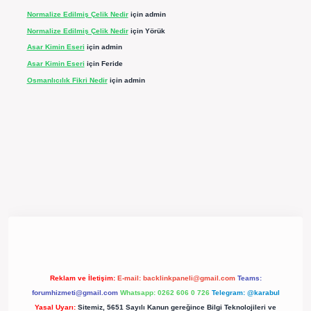
Normalize Edilmiş Çelik Nedir
için
admin
Normalize Edilmiş Çelik Nedir
için
Yörük
Asar Kimin Eseri
için
admin
Asar Kimin Eseri
için
Feride
Osmanlıcılık Fikri Nedir
için
admin
ergir.net/
Reklam ve İletişim:
E-mail:
backlinkpaneli@gmail.com
Teams:
forumhizmeti@gmail.com
Whatsapp: 0262 606 0 726
Telegram: @karabul
Yasal Uyarı:
Sitemiz, 5651 Sayılı Kanun gereğince Bilgi Teknolojileri ve