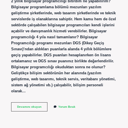
2 yıllık bilgisayar programcılığı bitirdim ne yapabilirim?
Bilgisayar programlama bölümü mezunları yazılım
geliştirme şirketlerinde, web tasarım şirketlerinde ve teknik
servislerde iş olanaklarına sahiptir. Hem kamu hem de özel
sektörde çalışabilen bilgisayar programcıları kendi işlerini
açabilir ve danışmanlık hizmeti verebilirler. Bilgisayar
programcılığı 4 yıla nasıl tamamlanır? Bilgisayar
Programcılığı programı mezunları DGS (Dikey Geçiş
Sınavı)’ndan aldıkları puanlarla alanda 4 yıllık bölümlere
geçiş yapabilirler. DGS puanları hesaplanırken ön lisans
ortalamanız ve DGS sınav puanınız birlikte değerlendirilir.
Bilgisayar programcılığı okuduktan sonra ne olunur?
Geliştikçe bilişim sektörünün her alanında (yazılım
geliştirme, web tasarımı, teknik servis, veritabanı yönetimi,
sistem ağ yönetimi vb.) çalışabilir, bilişim personeli
olarak…
Bilgisayar
Devamını okuyun
Yorum Bırak
Programcılığı
Hangi
Bölümlere
Geçiş
Yapar