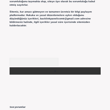
sorumluluğunu taşımakta olup, siteye üye olarak bu sorumluluğu kabul
etmiş sayılırlar.
Sitemiz, kar amacı gütmeyen ve tamamen ücretsiz bir bilgi paylaşım
platformudur. Hukuka ve yasal düzenlemelere aykırı olduğunu
düşündüğünüz içerikleri,
backlinkpanelicomtr@gmail.com
adresine
bildirmeniz halinde, ilgili içerikler yasal süre içerisinde sitemizden
kaldırılacaktır.
Arama
Son yorumlar