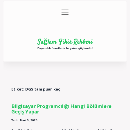
menüyü
Anasayfa
Gizlilik Politikası
Yasal Uyarı
aç
Hakkımızda
Sağlam Fikir Rehberi
Dayanıklı önerilerle hayatını güçlendir!
Etiket:
DGS tam puan kaç
Bilgisayar Programcılığı Hangi Bölümlere
Geçiş Yapar
Tarih: Mart 9, 2025