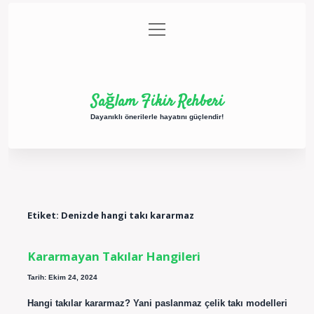
menüyü
Anasayfa
Gizlilik Politikası
Yasal Uyarı
aç
Hakkımızda
Sağlam Fikir Rehberi
Dayanıklı önerilerle hayatını güçlendir!
Etiket:
Denizde hangi takı kararmaz
Kararmayan Takılar Hangileri
Tarih: Ekim 24, 2024
Hangi takılar kararmaz? Yani paslanmaz çelik takı modelleri