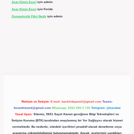
Asar Kimin Eseri
için
admin
Asar Kimin Eseri
için
Feride
Osmanlıcılık Fikri Nedir
için
admin
pergir.net/
Reklam ve İletişim:
E-mail:
backlinkpaneli@gmail.com
Teams:
forumhizmeti@gmail.com
Whatsapp: 0262 606 0 726
Telegram: @karabul
Yasal Uyarı:
Sitemiz, 5651 Sayılı Kanun gereğince Bilgi Teknolojileri ve
İletişim Kurumu (BTK) tarafından onaylanmış bir Yer Sağlayıcı olarak hizmet
vermektedir. Bu nedenle, sitedeki içerikleri proaktif olarak denetleme veya
araştırma yükümlülüğümüz bulunmamaktadır. Ancak, üyelerimiz yazdıkları