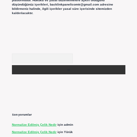
platformudur. Hukuka ve yasal düzenlemelere aykırı olduğunu
düşündüğünüz içerikleri,
backlinkpanelicomtr@gmail.com
adresine
bildirmeniz halinde, ilgili içerikler yasal süre içerisinde sitemizden
kaldırılacaktır.
Arama
Son yorumlar
Normalize Edilmiş Çelik Nedir
için
admin
Normalize Edilmiş Çelik Nedir
için
Yörük