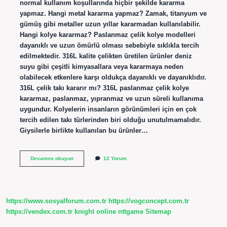
normal kullanım koşullarında hiçbir şekilde kararma
yapmaz. Hangi metal kararma yapmaz? Zamak, titanyum ve
gümüş gibi metaller uzun yıllar kararmadan kullanılabilir.
Hangi kolye kararmaz? Paslanmaz çelik kolye modelleri
dayanıklı ve uzun ömürlü olması sebebiyle sıklıkla tercih
edilmektedir. 316L kalite çelikten üretilen ürünler deniz
suyu gibi çeşitli kimyasallara veya kararmaya neden
olabilecek etkenlere karşı oldukça dayanıklı ve dayanıklıdır.
316L çelik takı kararır mı? 316L paslanmaz çelik kolye
kararmaz, paslanmaz, yıpranmaz ve uzun süreli kullanıma
uygundur. Kolyelerin insanların görünümleri için en çok
tercih edilen takı türlerinden biri olduğu unutulmamalıdır.
Giysilerle birlikte kullanılan bu ürünler…
Kararmayan
Devamını okuyun
12 Yorum
Takılar
Hangileri
https://www.sosyalforum.com.tr
https://vogconcept.com.tr
https://vendex.com.tr
knight online
nttgame
Sitemap