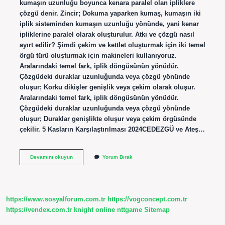
kumaşın uzunluğu boyunca kenara paralel olan ipliklere
çözgü denir. Zincir; Dokuma yaparken kumaş, kumaşın iki
iplik sisteminden kumaşın uzunluğu yönünde, yani kenar
ipliklerine paralel olarak oluşturulur. Atkı ve çözgü nasıl
ayırt edilir? Şimdi çekim ve kettlet oluşturmak için iki temel
örgü türü oluşturmak için makineleri kullanıyoruz.
Aralarındaki temel fark, iplik döngüsünün yönüdür.
Çözgüdeki duraklar uzunluğunda veya çözgü yönünde
oluşur; Korku dikişler genişlik veya çekim olarak oluşur.
Aralarındaki temel fark, iplik döngüsünün yönüdür.
Çözgüdeki duraklar uzunluğunda veya çözgü yönünde
oluşur; Duraklar genişlikte oluşur veya çekim örgüsünde
çekilir. 5 Kasların Karşılaştırılması 2024CEDEZGÜ ve Ateş…
Çözgü
Devamını okuyun
Yorum Bırak
Ipliklerinin
Özellikleri
Nelerdir
https://www.sosyalforum.com.tr
https://vogconcept.com.tr
https://vendex.com.tr
knight online
nttgame
Sitemap