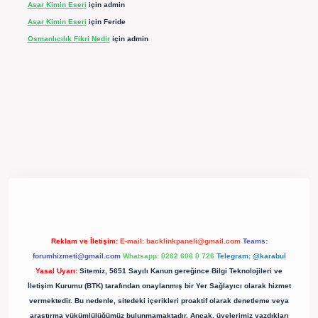
Asar Kimin Eseri
için
admin
Asar Kimin Eseri
için
Feride
Osmanlıcılık Fikri Nedir
için
admin
pergir.net/
Reklam ve İletişim:
E-mail:
backlinkpaneli@gmail.com
Teams:
forumhizmeti@gmail.com
Whatsapp: 0262 606 0 726
Telegram: @karabul
Yasal Uyarı:
Sitemiz, 5651 Sayılı Kanun gereğince Bilgi Teknolojileri ve
İletişim Kurumu (BTK) tarafından onaylanmış bir Yer Sağlayıcı olarak hizmet
vermektedir. Bu nedenle, sitedeki içerikleri proaktif olarak denetleme veya
araştırma yükümlülüğümüz bulunmamaktadır. Ancak, üyelerimiz yazdıkları