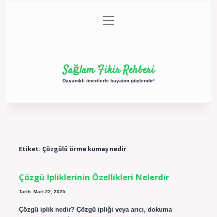
menüyü
Anasayfa
Gizlilik Politikası
Yasal Uyarı
aç
Hakkımızda
Sağlam Fikir Rehberi
Dayanıklı önerilerle hayatını güçlendir!
Etiket:
Çözgülü örme kumaş nedir
Çözgü Ipliklerinin Özellikleri Nelerdir
Tarih: Mart 22, 2025
Çözgü iplik nedir? Çözgü ipliği veya arıcı, dokuma