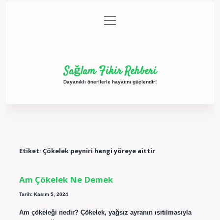
menüyü
Anasayfa
Gizlilik Politikası
Yasal Uyarı
aç
Hakkımızda
Sağlam Fikir Rehberi
Dayanıklı önerilerle hayatını güçlendir!
Etiket:
Çökelek peyniri hangi yöreye aittir
Am Çökelek Ne Demek
Tarih: Kasım 5, 2024
Am çökeleği nedir? Çökelek, yağsız ayranın ısıtılmasıyla