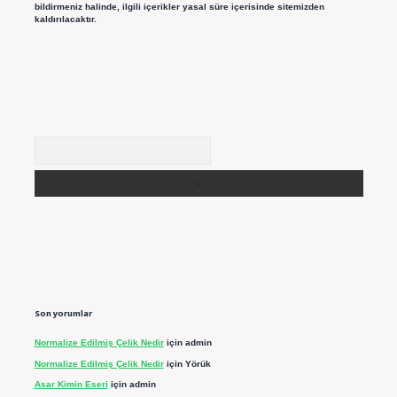
bildirmeniz halinde, ilgili içerikler yasal süre içerisinde sitemizden
kaldırılacaktır.
Arama
Son yorumlar
Normalize Edilmiş Çelik Nedir
için
admin
Normalize Edilmiş Çelik Nedir
için
Yörük
Asar Kimin Eseri
için
admin