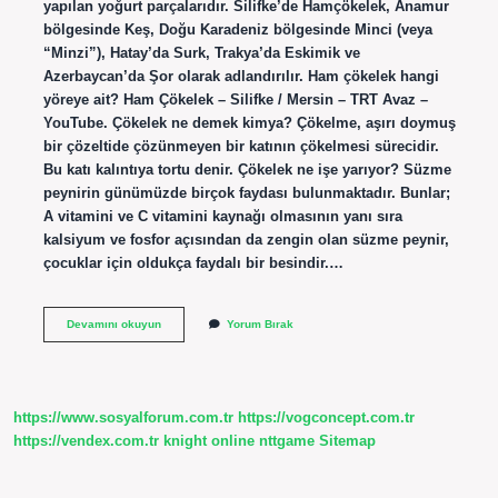
yapılan yoğurt parçalarıdır. Silifke’de Hamçökelek, Anamur
bölgesinde Keş, Doğu Karadeniz bölgesinde Minci (veya
“Minzi”), Hatay’da Surk, Trakya’da Eskimik ve
Azerbaycan’da Şor olarak adlandırılır. Ham çökelek hangi
yöreye ait? Ham Çökelek – Silifke / Mersin – TRT Avaz –
YouTube. Çökelek ne demek kimya? Çökelme, aşırı doymuş
bir çözeltide çözünmeyen bir katının çökelmesi sürecidir.
Bu katı kalıntıya tortu denir. Çökelek ne işe yarıyor? Süzme
peynirin günümüzde birçok faydası bulunmaktadır. Bunlar;
A vitamini ve C vitamini kaynağı olmasının yanı sıra
kalsiyum ve fosfor açısından da zengin olan süzme peynir,
çocuklar için oldukça faydalı bir besindir.…
Am
Devamını okuyun
Yorum Bırak
Çökelek
Ne
Demek
https://www.sosyalforum.com.tr
https://vogconcept.com.tr
https://vendex.com.tr
knight online
nttgame
Sitemap