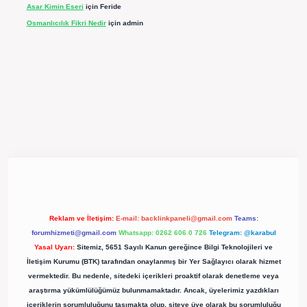
Asar Kimin Eseri
için
Feride
Osmanlıcılık Fikri Nedir
için
admin
pergir.net/
Reklam ve İletişim:
E-mail:
backlinkpaneli@gmail.com
Teams:
forumhizmeti@gmail.com
Whatsapp: 0262 606 0 726
Telegram: @karabul
Yasal Uyarı:
Sitemiz, 5651 Sayılı Kanun gereğince Bilgi Teknolojileri ve
İletişim Kurumu (BTK) tarafından onaylanmış bir Yer Sağlayıcı olarak hizmet
vermektedir. Bu nedenle, sitedeki içerikleri proaktif olarak denetleme veya
araştırma yükümlülüğümüz bulunmamaktadır. Ancak, üyelerimiz yazdıkları
içeriklerin sorumluluğunu taşımakta olup, siteye üye olarak bu sorumluluğu