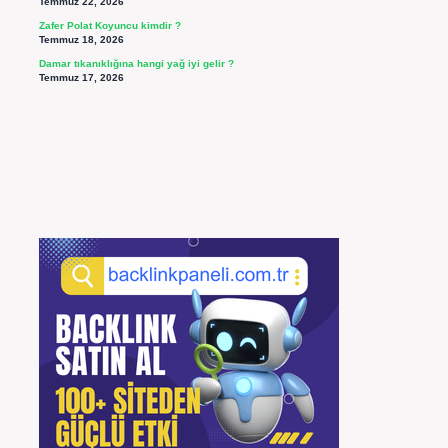
Temmuz 22, 2026
Zafer Polat Koyuncu kimdir ?
Temmuz 18, 2026
Damar tıkanıklığına hangi yağ iyi gelir ?
Temmuz 17, 2026