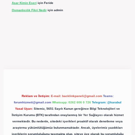
Asar Kimin Eseri
için
Feride
Osmanlıcılık Fikri Nedir
için
admin
pergir.net/
Reklam ve İletişim:
E-mail:
backlinkpaneli@gmail.com
Teams:
forumhizmeti@gmail.com
Whatsapp: 0262 606 0 726
Telegram: @karabul
Yasal Uyarı:
Sitemiz, 5651 Sayılı Kanun gereğince Bilgi Teknolojileri ve
İletişim Kurumu (BTK) tarafından onaylanmış bir Yer Sağlayıcı olarak hizmet
vermektedir. Bu nedenle, sitedeki içerikleri proaktif olarak denetleme veya
araştırma yükümlülüğümüz bulunmamaktadır. Ancak, üyelerimiz yazdıkları
içeriklerin sorumluluğunu taşımakta olup, siteye üye olarak bu sorumluluğu