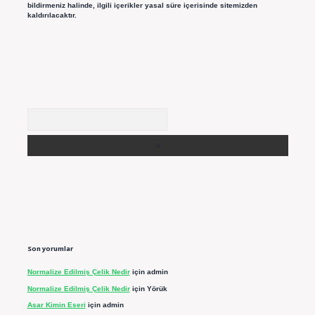
bildirmeniz halinde, ilgili içerikler yasal süre içerisinde sitemizden
kaldırılacaktır.
Arama
Son yorumlar
Normalize Edilmiş Çelik Nedir
için
admin
Normalize Edilmiş Çelik Nedir
için
Yörük
Asar Kimin Eseri
için
admin