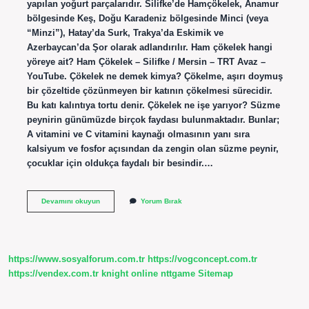
yapılan yoğurt parçalarıdır. Silifke’de Hamçökelek, Anamur
bölgesinde Keş, Doğu Karadeniz bölgesinde Minci (veya
“Minzi”), Hatay’da Surk, Trakya’da Eskimik ve
Azerbaycan’da Şor olarak adlandırılır. Ham çökelek hangi
yöreye ait? Ham Çökelek – Silifke / Mersin – TRT Avaz –
YouTube. Çökelek ne demek kimya? Çökelme, aşırı doymuş
bir çözeltide çözünmeyen bir katının çökelmesi sürecidir.
Bu katı kalıntıya tortu denir. Çökelek ne işe yarıyor? Süzme
peynirin günümüzde birçok faydası bulunmaktadır. Bunlar;
A vitamini ve C vitamini kaynağı olmasının yanı sıra
kalsiyum ve fosfor açısından da zengin olan süzme peynir,
çocuklar için oldukça faydalı bir besindir.…
Am
Devamını okuyun
Yorum Bırak
Çökelek
Ne
Demek
https://www.sosyalforum.com.tr
https://vogconcept.com.tr
https://vendex.com.tr
knight online
nttgame
Sitemap