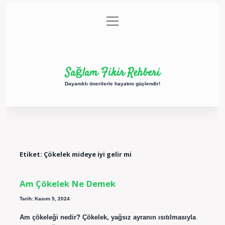
menüyü
Anasayfa
Gizlilik Politikası
Yasal Uyarı
aç
Hakkımızda
Sağlam Fikir Rehberi
Dayanıklı önerilerle hayatını güçlendir!
Etiket:
Çökelek mideye iyi gelir mi
Am Çökelek Ne Demek
Tarih: Kasım 5, 2024
Am çökeleği nedir? Çökelek, yağsız ayranın ısıtılmasıyla