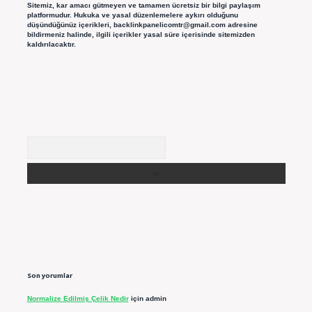
Sitemiz, kar amacı gütmeyen ve tamamen ücretsiz bir bilgi paylaşım
platformudur. Hukuka ve yasal düzenlemelere aykırı olduğunu
düşündüğünüz içerikleri,
backlinkpanelicomtr@gmail.com
adresine
bildirmeniz halinde, ilgili içerikler yasal süre içerisinde sitemizden
kaldırılacaktır.
Arama
Son yorumlar
Normalize Edilmiş Çelik Nedir
için
admin