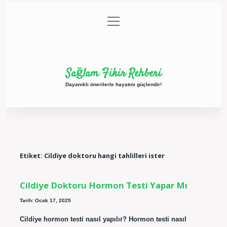
menüyü
Anasayfa
Gizlilik Politikası
Yasal Uyarı
aç
Hakkımızda
Sağlam Fikir Rehberi
Dayanıklı önerilerle hayatını güçlendir!
Etiket:
Cildiye doktoru hangi tahlilleri ister
Cildiye Doktoru Hormon Testi Yapar Mı
Tarih: Ocak 17, 2025
Cildiye hormon testi nasıl yapılır? Hormon testi nasıl