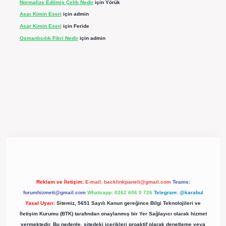
Normalize Edilmiş Çelik Nedir
için
Yörük
Asar Kimin Eseri
için
admin
Asar Kimin Eseri
için
Feride
Osmanlıcılık Fikri Nedir
için
admin
pergir.net/
Reklam ve İletişim:
E-mail:
backlinkpaneli@gmail.com
Teams:
forumhizmeti@gmail.com
Whatsapp: 0262 606 0 726
Telegram: @karabul
Yasal Uyarı:
Sitemiz, 5651 Sayılı Kanun gereğince Bilgi Teknolojileri ve
İletişim Kurumu (BTK) tarafından onaylanmış bir Yer Sağlayıcı olarak hizmet
vermektedir. Bu nedenle, sitedeki içerikleri proaktif olarak denetleme veya