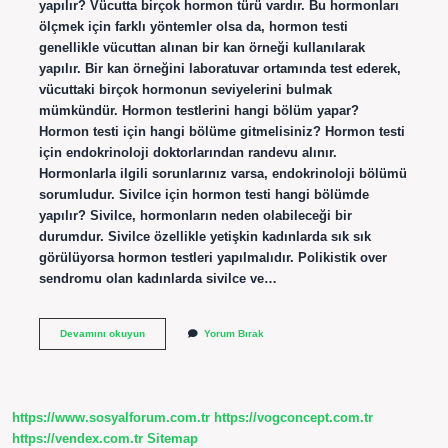
yapılır? Vücutta birçok hormon türü vardır. Bu hormonları
ölçmek için farklı yöntemler olsa da, hormon testi
genellikle vücuttan alınan bir kan örneği kullanılarak
yapılır. Bir kan örneğini laboratuvar ortamında test ederek,
vücuttaki birçok hormonun seviyelerini bulmak
mümkündür. Hormon testlerini hangi bölüm yapar?
Hormon testi için hangi bölüme gitmelisiniz? Hormon testi
için endokrinoloji doktorlarından randevu alınır.
Hormonlarla ilgili sorunlarınız varsa, endokrinoloji bölümü
sorumludur. Sivilce için hormon testi hangi bölümde
yapılır? Sivilce, hormonların neden olabileceği bir
durumdur. Sivilce özellikle yetişkin kadınlarda sık sık
görülüyorsa hormon testleri yapılmalıdır. Polikistik over
sendromu olan kadınlarda sivilce ve…
Cildiye
Devamını okuyun
Yorum Bırak
Doktoru
Hormon
Testi
Yapar
Mı
https://www.sosyalforum.com.tr
https://vogconcept.com.tr
https://vendex.com.tr
Sitemap