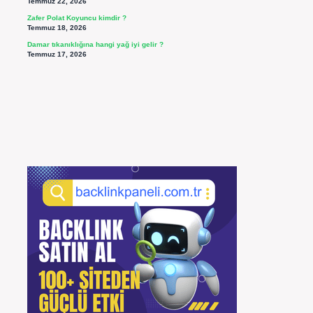
Temmuz 22, 2026
Zafer Polat Koyuncu kimdir ?
Temmuz 18, 2026
Damar tıkanıklığına hangi yağ iyi gelir ?
Temmuz 17, 2026