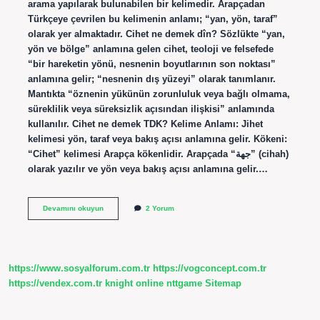
arama yapılarak bulunabilen bir kelimedir. Arapçadan
Türkçeye çevrilen bu kelimenin anlamı; “yan, yön, taraf”
olarak yer almaktadır. Cihet ne demek dîn? Sözlükte “yan,
yön ve bölge” anlamına gelen cihet, teoloji ve felsefede
“bir hareketin yönü, nesnenin boyutlarının son noktası”
anlamına gelir; “nesnenin dış yüzeyi” olarak tanımlanır.
Mantıkta “öznenin yükünün zorunluluk veya bağlı olmama,
süreklilik veya süreksizlik açısından ilişkisi” anlamında
kullanılır. Cihet ne demek TDK? Kelime Anlamı: Jihet
kelimesi yön, taraf veya bakış açısı anlamına gelir. Kökeni:
“Cihet” kelimesi Arapça kökenlidir. Arapçada “جهة” (cihah)
olarak yazılır ve yön veya bakış açısı anlamına gelir.…
Cihet
Devamını okuyun
2 Yorum
Ne
Demek
Osmanlı
https://www.sosyalforum.com.tr
https://vogconcept.com.tr
https://vendex.com.tr
knight online
nttgame
Sitemap