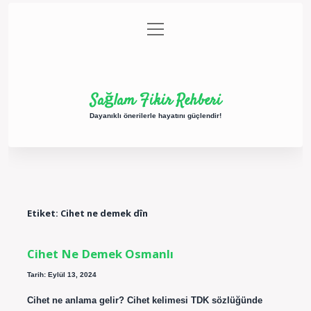
menüyü
Anasayfa
Gizlilik Politikası
Yasal Uyarı
aç
Hakkımızda
Sağlam Fikir Rehberi
Dayanıklı önerilerle hayatını güçlendir!
Etiket:
Cihet ne demek dîn
Cihet Ne Demek Osmanlı
Tarih: Eylül 13, 2024
Cihet ne anlama gelir? Cihet kelimesi TDK sözlüğünde