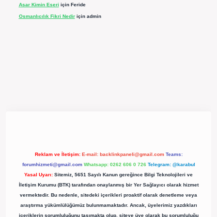
Asar Kimin Eseri
için
Feride
Osmanlıcılık Fikri Nedir
için
admin
pergir.net/
Reklam ve İletişim:
E-mail:
backlinkpaneli@gmail.com
Teams:
forumhizmeti@gmail.com
Whatsapp: 0262 606 0 726
Telegram: @karabul
Yasal Uyarı:
Sitemiz, 5651 Sayılı Kanun gereğince Bilgi Teknolojileri ve
İletişim Kurumu (BTK) tarafından onaylanmış bir Yer Sağlayıcı olarak hizmet
vermektedir. Bu nedenle, sitedeki içerikleri proaktif olarak denetleme veya
araştırma yükümlülüğümüz bulunmamaktadır. Ancak, üyelerimiz yazdıkları
içeriklerin sorumluluğunu taşımakta olup, siteye üye olarak bu sorumluluğu