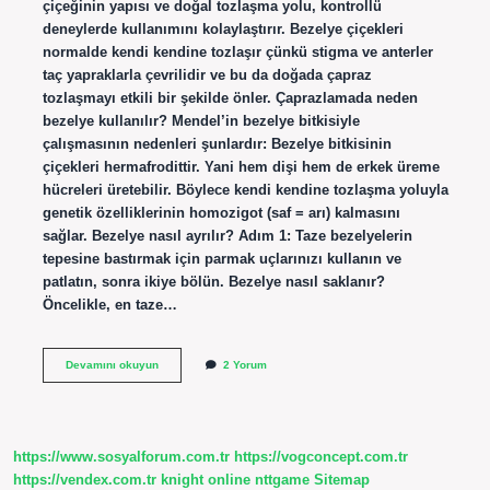
çiçeğinin yapısı ve doğal tozlaşma yolu, kontrollü
deneylerde kullanımını kolaylaştırır. Bezelye çiçekleri
normalde kendi kendine tozlaşır çünkü stigma ve anterler
taç yapraklarla çevrilidir ve bu da doğada çapraz
tozlaşmayı etkili bir şekilde önler. Çaprazlamada neden
bezelye kullanılır? Mendel’in bezelye bitkisiyle
çalışmasının nedenleri şunlardır: Bezelye bitkisinin
çiçekleri hermafrodittir. Yani hem dişi hem de erkek üreme
hücreleri üretebilir. Böylece kendi kendine tozlaşma yoluyla
genetik özelliklerinin homozigot (saf = arı) kalmasını
sağlar. Bezelye nasıl ayrılır? Adım 1: Taze bezelyelerin
tepesine bastırmak için parmak uçlarınızı kullanın ve
patlatın, sonra ikiye bölün. Bezelye nasıl saklanır?
Öncelikle, en taze…
Bezelye
Devamını okuyun
2 Yorum
Nasıl
Çaprazlanır
https://www.sosyalforum.com.tr
https://vogconcept.com.tr
https://vendex.com.tr
knight online
nttgame
Sitemap