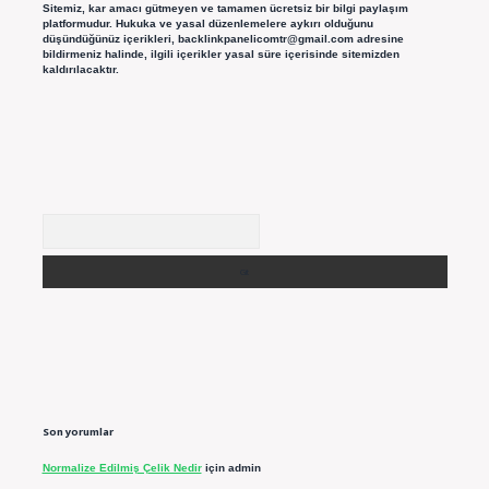
Sitemiz, kar amacı gütmeyen ve tamamen ücretsiz bir bilgi paylaşım
platformudur. Hukuka ve yasal düzenlemelere aykırı olduğunu
düşündüğünüz içerikleri,
backlinkpanelicomtr@gmail.com
adresine
bildirmeniz halinde, ilgili içerikler yasal süre içerisinde sitemizden
kaldırılacaktır.
Arama
Son yorumlar
Normalize Edilmiş Çelik Nedir
için
admin