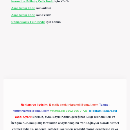
Normalize Edilmiş Çelik Nedir
için
Yörük
Asar Kimin Eseri
için
admin
Asar Kimin Eseri
için
Feride
Osmanlıcılık Fikri Nedir
için
admin
pergir.net/
Reklam ve İletişim:
E-mail:
backlinkpaneli@gmail.com
Teams:
forumhizmeti@gmail.com
Whatsapp: 0262 606 0 726
Telegram: @karabul
Yasal Uyarı:
Sitemiz, 5651 Sayılı Kanun gereğince Bilgi Teknolojileri ve
İletişim Kurumu (BTK) tarafından onaylanmış bir Yer Sağlayıcı olarak hizmet
vermektedir. Bu nedenle, sitedeki içerikleri proaktif olarak denetleme veya