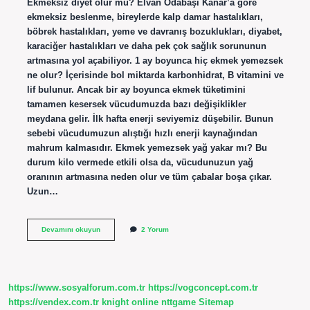
Ekmeksiz diyet olur mu? Elvan Odabaşı Kanar’a göre
ekmeksiz beslenme, bireylerde kalp damar hastalıkları,
böbrek hastalıkları, yeme ve davranış bozuklukları, diyabet,
karaciğer hastalıkları ve daha pek çok sağlık sorununun
artmasına yol açabiliyor. 1 ay boyunca hiç ekmek yemezsek
ne olur? İçerisinde bol miktarda karbonhidrat, B vitamini ve
lif bulunur. Ancak bir ay boyunca ekmek tüketimini
tamamen kesersek vücudumuzda bazı değişiklikler
meydana gelir. İlk hafta enerji seviyemiz düşebilir. Bunun
sebebi vücudumuzun alıştığı hızlı enerji kaynağından
mahrum kalmasıdır. Ekmek yemezsek yağ yakar mı? Bu
durum kilo vermede etkili olsa da, vücudunuzun yağ
oranının artmasına neden olur ve tüm çabalar boşa çıkar.
Uzun…
Diyet
Devamını okuyun
2 Yorum
Yaparken
Hiç
Ekmek
Yemezsek
Ne
https://www.sosyalforum.com.tr
https://vogconcept.com.tr
Olur
https://vendex.com.tr
knight online
nttgame
Sitemap