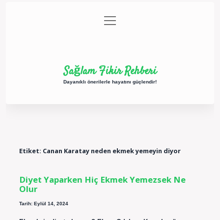
menüyü
Anasayfa
Gizlilik Politikası
Yasal Uyarı
aç
Hakkımızda
Sağlam Fikir Rehberi
Dayanıklı önerilerle hayatını güçlendir!
Etiket:
Canan Karatay neden ekmek yemeyin diyor
Diyet Yaparken Hiç Ekmek Yemezsek Ne
Olur
Tarih: Eylül 14, 2024