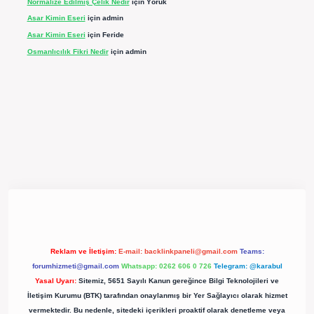
Normalize Edilmiş Çelik Nedir
için
Yörük
Asar Kimin Eseri
için
admin
Asar Kimin Eseri
için
Feride
Osmanlıcılık Fikri Nedir
için
admin
pergir.net/
Reklam ve İletişim:
E-mail:
backlinkpaneli@gmail.com
Teams:
forumhizmeti@gmail.com
Whatsapp: 0262 606 0 726
Telegram: @karabul
Yasal Uyarı:
Sitemiz, 5651 Sayılı Kanun gereğince Bilgi Teknolojileri ve
İletişim Kurumu (BTK) tarafından onaylanmış bir Yer Sağlayıcı olarak hizmet
vermektedir. Bu nedenle, sitedeki içerikleri proaktif olarak denetleme veya