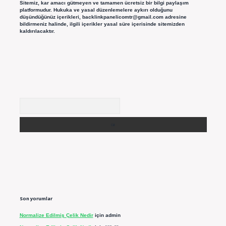
Sitemiz, kar amacı gütmeyen ve tamamen ücretsiz bir bilgi paylaşım
platformudur. Hukuka ve yasal düzenlemelere aykırı olduğunu
düşündüğünüz içerikleri,
backlinkpanelicomtr@gmail.com
adresine
bildirmeniz halinde, ilgili içerikler yasal süre içerisinde sitemizden
kaldırılacaktır.
Arama
Son yorumlar
Normalize Edilmiş Çelik Nedir
için
admin