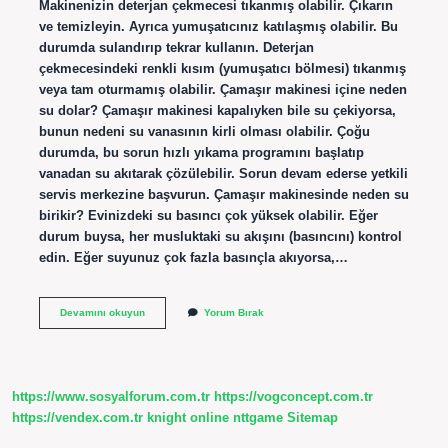
Makinenizin deterjan çekmecesi tıkanmış olabilir. Çıkarın
ve temizleyin. Ayrıca yumuşatıcınız katılaşmış olabilir. Bu
durumda sulandırıp tekrar kullanın. Deterjan
çekmecesindeki renkli kısım (yumuşatıcı bölmesi) tıkanmış
veya tam oturmamış olabilir. Çamaşır makinesi içine neden
su dolar? Çamaşır makinesi kapalıyken bile su çekiyorsa,
bunun nedeni su vanasının kirli olması olabilir. Çoğu
durumda, bu sorun hızlı yıkama programını başlatıp
vanadan su akıtarak çözülebilir. Sorun devam ederse yetkili
servis merkezine başvurun. Çamaşır makinesinde neden su
birikir? Evinizdeki su basıncı çok yüksek olabilir. Eğer
durum buysa, her musluktaki su akışını (basıncını) kontrol
edin. Eğer suyunuz çok fazla basınçla akıyorsa,…
Çamaşır
Devamını okuyun
Yorum Bırak
Makinesinin
Içine
Neden
Su
Dolar
https://www.sosyalforum.com.tr
https://vogconcept.com.tr
https://vendex.com.tr
knight online
nttgame
Sitemap