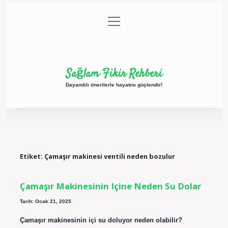
menüyü
Anasayfa
Gizlilik Politikası
Yasal Uyarı
aç
Hakkımızda
Sağlam Fikir Rehberi
Dayanıklı önerilerle hayatını güçlendir!
Etiket:
Çamaşır makinesi ventili neden bozulur
Çamaşır Makinesinin Içine Neden Su Dolar
Tarih: Ocak 21, 2025
Çamaşır makinesinin içi su doluyor neden olabilir?