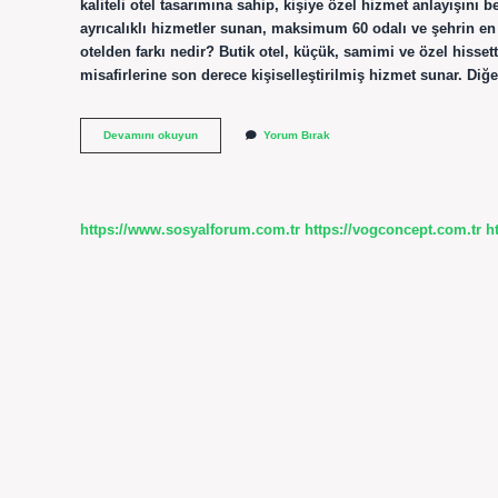
kaliteli otel tasarımına sahip, kişiye özel hizmet anlayışını
ayrıcalıklı hizmetler sunan, maksimum 60 odalı ve şehrin en 
otelden farkı nedir? Butik otel, küçük, samimi ve özel hissett
misafirlerine son derece kişiselleştirilmiş hizmet sunar. Diğ
Butik
Devamını okuyun
Yorum Bırak
Otel
Kaç
Odalı
Olur
https://www.sosyalforum.com.tr
https://vogconcept.com.tr
h