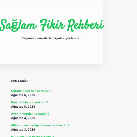
Sağlam Fikir Rehberi
Dayanıklı önerilerle hayatını güçlendir!
Sidebar
ilbet yeni giriş
betexper güncel giriş
https://betexpergir.net/
Son Yazılar
Coragen ilaç ne işe yarar ?
Ağustos 6, 2026
Kum gibi hangi makam ?
Ağustos 6, 2026
Avcılık vergisi ne kadar ?
Ağustos 4, 2026
Allah’ın sevmediği hayvan ismi nedir ?
Ağustos 3, 2026
868 veya 869 barkod nedir ?