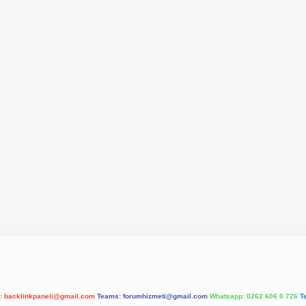
l:
backlinkpaneli@gmail.com
Teams:
forumhizmeti@gmail.com
Whatsapp: 0262 606 0 726
T