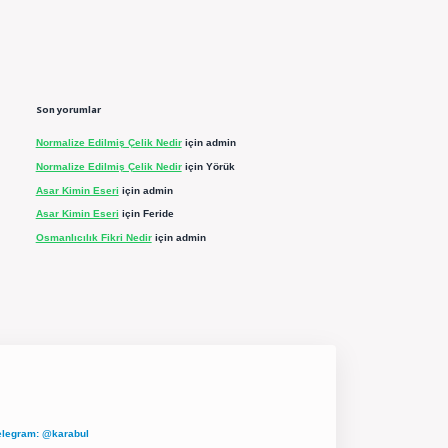
Son yorumlar
Normalize Edilmiş Çelik Nedir
için
admin
Normalize Edilmiş Çelik Nedir
için
Yörük
Asar Kimin Eseri
için
admin
Asar Kimin Eseri
için
Feride
Osmanlıcılık Fikri Nedir
için
admin
elegram: @karabul