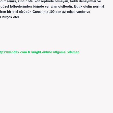
 benimsemiş, zincir otel konseptinde olmayan, farklı deneyimler ve
güzel bölgelerinden birinde yer alan otellerdir. Butik otelin normal
iren bir otel türüdür. Genellikle 100’den az odası vardır ve
er birçok otel…
ttps://vendex.com.tr
knight online
nttgame
Sitemap