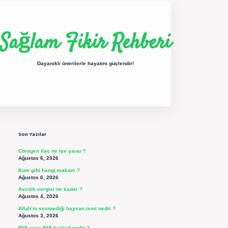
Sağlam Fikir Rehberi
Dayanıklı önerilerle hayatını güçlendir!
Sidebar
ilbet yeni giriş
betexper güncel giriş
https://betexpergir.net/
Son Yazılar
Coragen ilaç ne işe yarar ?
Ağustos 6, 2026
Kum gibi hangi makam ?
Ağustos 6, 2026
Avcılık vergisi ne kadar ?
Ağustos 4, 2026
Allah’ın sevmediği hayvan ismi nedir ?
Ağustos 3, 2026
868 veya 869 barkod nedir ?