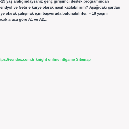
-29 yaş aralığındaysanız genç girişimci destek programından
ndyol ve Getir’e kurye olarak nasıl katılabilirim? Aşağıdaki şartları
rye olarak çalışmak için başvuruda bulunabilirler. – 18 yaşını
lacak araca göre A1 ve A2…
ttps://vendex.com.tr
knight online
nttgame
Sitemap