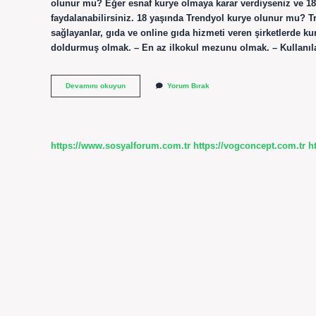
olunur mu? Eğer esnaf kurye olmaya karar verdiyseniz ve 18
faydalanabilirsiniz. 18 yaşında Trendyol kurye olunur mu? Tre
sağlayanlar, gıda ve online gıda hizmeti veren şirketlerde ku
doldurmuş olmak. – En az ilkokul mezunu olmak. – Kullanı
Kuryelik
Devamını okuyun
Yorum Bırak
Için
Kaç
Yaş
https://www.sosyalforum.com.tr
https://vogconcept.com.tr
h