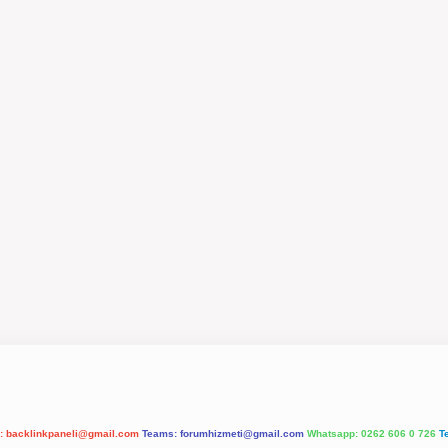
l:
backlinkpaneli@gmail.com
Teams:
forumhizmeti@gmail.com
Whatsapp: 0262 606 0 726
T