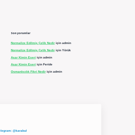
Son yorumlar
Normalize Edilmiş Çelik Nedir
için
admin
Normalize Edilmiş Çelik Nedir
için
Yörük
Asar Kimin Eseri
için
admin
Asar Kimin Eseri
için
Feride
Osmanlıcılık Fikri Nedir
için
admin
elegram: @karabul