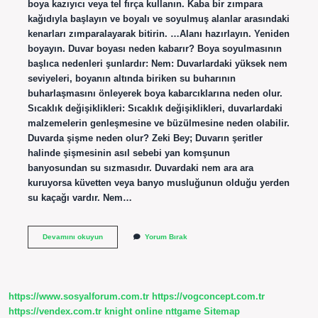
boya kazıyıcı veya tel fırça kullanın. Kaba bir zımpara
kağıdıyla başlayın ve boyalı ve soyulmuş alanlar arasındaki
kenarları zımparalayarak bitirin. …Alanı hazırlayın. Yeniden
boyayın. Duvar boyası neden kabarır? Boya soyulmasının
başlıca nedenleri şunlardır: Nem: Duvarlardaki yüksek nem
seviyeleri, boyanın altında biriken su buharının
buharlaşmasını önleyerek boya kabarcıklarına neden olur.
Sıcaklık değişiklikleri: Sıcaklık değişiklikleri, duvarlardaki
malzemelerin genleşmesine ve büzülmesine neden olabilir.
Duvarda şişme neden olur? Zeki Bey; Duvarın şeritler
halinde şişmesinin asıl sebebi yan komşunun
banyosundan su sızmasıdır. Duvardaki nem ara ara
kuruyorsa küvetten veya banyo musluğunun olduğu yerden
su kaçağı vardır. Nem…
Duvarda
Devamını okuyun
Yorum Bırak
Boya
Kabarması
Neden
Olur
https://www.sosyalforum.com.tr
https://vogconcept.com.tr
https://vendex.com.tr
knight online
nttgame
Sitemap