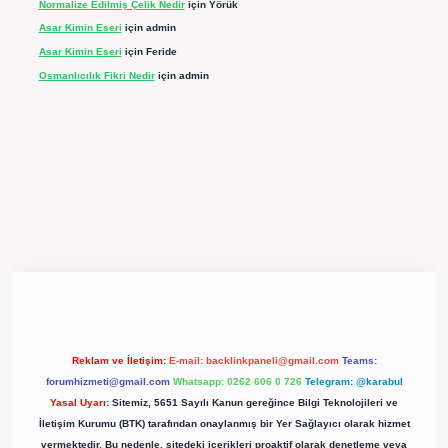
Normalize Edilmiş Çelik Nedir
için
Yörük
Asar Kimin Eseri
için
admin
Asar Kimin Eseri
için
Feride
Osmanlıcılık Fikri Nedir
için
admin
ergir.net/
Reklam ve İletişim:
E-mail:
backlinkpaneli@gmail.com
Teams:
forumhizmeti@gmail.com
Whatsapp: 0262 606 0 726
Telegram: @karabul
Yasal Uyarı:
Sitemiz, 5651 Sayılı Kanun gereğince Bilgi Teknolojileri ve
İletişim Kurumu (BTK) tarafından onaylanmış bir Yer Sağlayıcı olarak hizmet
vermektedir. Bu nedenle, sitedeki içerikleri proaktif olarak denetleme veya