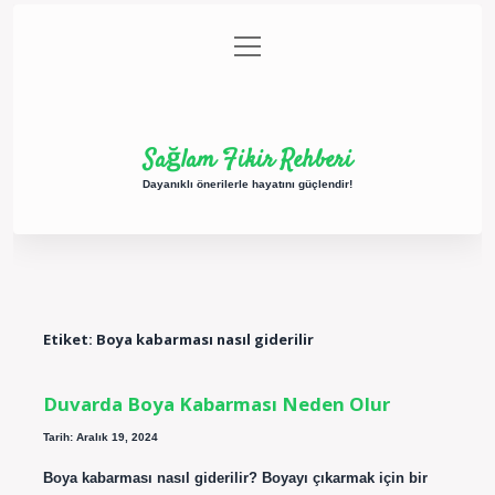
menüyü
Anasayfa
Gizlilik Politikası
Yasal Uyarı
aç
Hakkımızda
Sağlam Fikir Rehberi
Dayanıklı önerilerle hayatını güçlendir!
Etiket:
Boya kabarması nasıl giderilir
Duvarda Boya Kabarması Neden Olur
Tarih: Aralık 19, 2024
Boya kabarması nasıl giderilir? Boyayı çıkarmak için bir