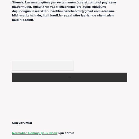
Sitemiz, kar amacı gütmeyen ve tamamen ücretsiz bir bilgi paylaşım
platformudur. Hukuka ve yasal düzenlemelere aykırı olduğunu
düşündüğünüz içerikleri,
backlinkpanelicomtr@gmail.com
adresine
bildirmeniz halinde, ilgili içerikler yasal süre içerisinde sitemizden
kaldırılacaktır.
Arama
Son yorumlar
Normalize Edilmiş Çelik Nedir
için
admin