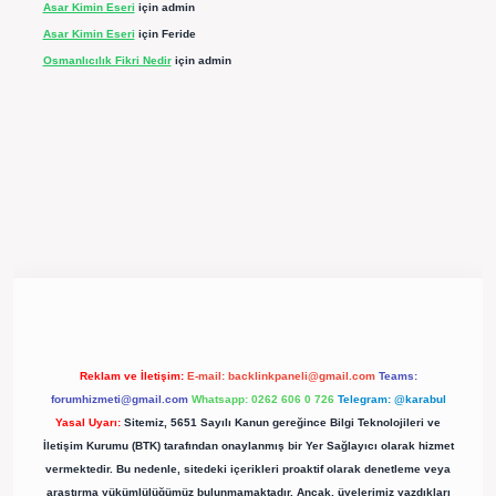
Asar Kimin Eseri
için
admin
Asar Kimin Eseri
için
Feride
Osmanlıcılık Fikri Nedir
için
admin
pergir.net/
Reklam ve İletişim:
E-mail:
backlinkpaneli@gmail.com
Teams:
forumhizmeti@gmail.com
Whatsapp: 0262 606 0 726
Telegram: @karabul
Yasal Uyarı:
Sitemiz, 5651 Sayılı Kanun gereğince Bilgi Teknolojileri ve
İletişim Kurumu (BTK) tarafından onaylanmış bir Yer Sağlayıcı olarak hizmet
vermektedir. Bu nedenle, sitedeki içerikleri proaktif olarak denetleme veya
araştırma yükümlülüğümüz bulunmamaktadır. Ancak, üyelerimiz yazdıkları