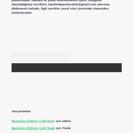
platformudur. Hukuka ve yasal düzenlemelere aykırı olduğunu
düşündüğünüz içerikleri,
backlinkpanelicomtr@gmail.com
adresine
bildirmeniz halinde, ilgili içerikler yasal süre içerisinde sitemizden
kaldırılacaktır.
Arama
Son yorumlar
Normalize Edilmiş Çelik Nedir
için
admin
Normalize Edilmiş Çelik Nedir
için
Yörük