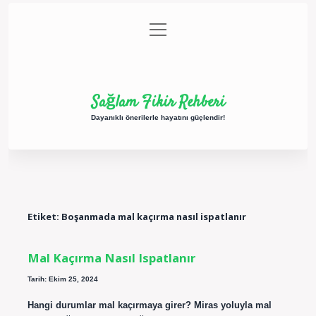
menüyü
Anasayfa
Gizlilik Politikası
Yasal Uyarı
aç
Hakkımızda
Sağlam Fikir Rehberi
Dayanıklı önerilerle hayatını güçlendir!
Etiket:
Boşanmada mal kaçırma nasıl ispatlanır
Mal Kaçırma Nasıl Ispatlanır
Tarih: Ekim 25, 2024
Hangi durumlar mal kaçırmaya girer? Miras yoluyla mal