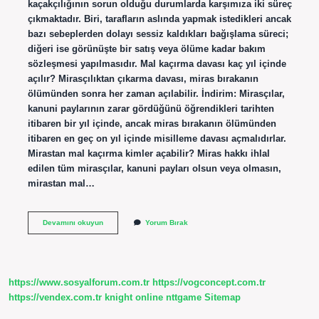
kaçakçılığının sorun olduğu durumlarda karşımıza iki süreç
çıkmaktadır. Biri, tarafların aslında yapmak istedikleri ancak
bazı sebeplerden dolayı sessiz kaldıkları bağışlama süreci;
diğeri ise görünüşte bir satış veya ölüme kadar bakım
sözleşmesi yapılmasıdır. Mal kaçırma davası kaç yıl içinde
açılır? Mirasçılıktan çıkarma davası, miras bırakanın
ölümünden sonra her zaman açılabilir. İndirim: Mirasçılar,
kanuni paylarının zarar gördüğünü öğrendikleri tarihten
itibaren bir yıl içinde, ancak miras bırakanın ölümünden
itibaren en geç on yıl içinde misilleme davası açmalıdırlar.
Mirastan mal kaçırma kimler açabilir? Miras hakkı ihlal
edilen tüm mirasçılar, kanuni payları olsun veya olmasın,
mirastan mal…
Mal
Devamını okuyun
Yorum Bırak
Kaçırma
Nasıl
Ispatlanır
https://www.sosyalforum.com.tr
https://vogconcept.com.tr
https://vendex.com.tr
knight online
nttgame
Sitemap