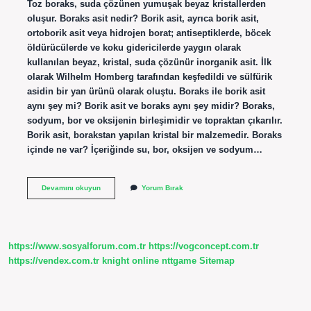
Toz boraks, suda çözünen yumuşak beyaz kristallerden
oluşur. Boraks asit nedir? Borik asit, ayrıca borik asit,
ortoborik asit veya hidrojen borat; antiseptiklerde, böcek
öldürücülerde ve koku gidericilerde yaygın olarak
kullanılan beyaz, kristal, suda çözünür inorganik asit. İlk
olarak Wilhelm Homberg tarafından keşfedildi ve sülfürik
asidin bir yan ürünü olarak oluştu. Boraks ile borik asit
aynı şey mi? Borik asit ve boraks aynı şey midir? Boraks,
sodyum, bor ve oksijenin birleşimidir ve topraktan çıkarılır.
Borik asit, borakstan yapılan kristal bir malzemedir. Boraks
içinde ne var? İçeriğinde su, bor, oksijen ve sodyum…
Boraks
Devamını okuyun
Yorum Bırak
Asit
Mi
https://www.sosyalforum.com.tr
https://vogconcept.com.tr
https://vendex.com.tr
knight online
nttgame
Sitemap