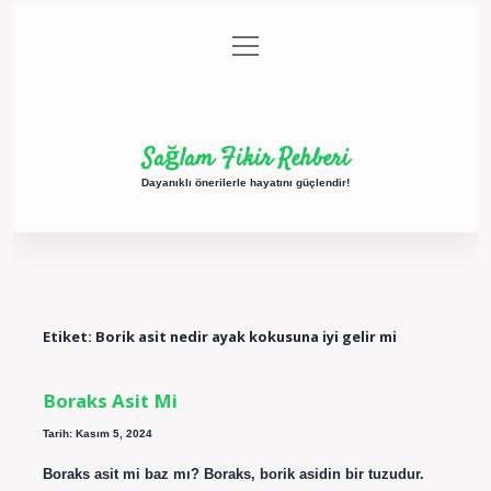
menüyü
Anasayfa
Gizlilik Politikası
Yasal Uyarı
aç
Hakkımızda
Sağlam Fikir Rehberi
Dayanıklı önerilerle hayatını güçlendir!
Etiket:
Borik asit nedir ayak kokusuna iyi gelir mi
Boraks Asit Mi
Tarih: Kasım 5, 2024
Boraks asit mi baz mı? Boraks, borik asidin bir tuzudur.