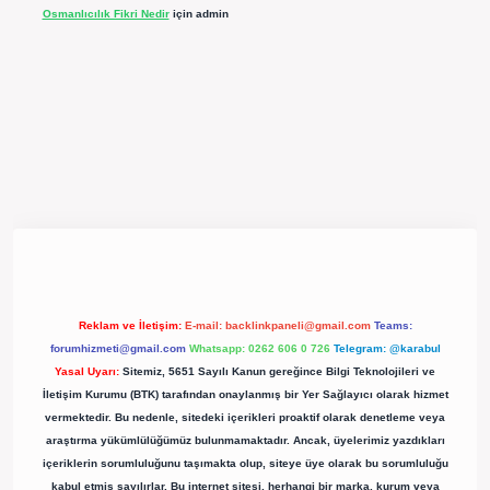
Osmanlıcılık Fikri Nedir
için
admin
pergir.net/
Reklam ve İletişim:
E-mail:
backlinkpaneli@gmail.com
Teams:
forumhizmeti@gmail.com
Whatsapp: 0262 606 0 726
Telegram: @karabul
Yasal Uyarı:
Sitemiz, 5651 Sayılı Kanun gereğince Bilgi Teknolojileri ve
İletişim Kurumu (BTK) tarafından onaylanmış bir Yer Sağlayıcı olarak hizmet
vermektedir. Bu nedenle, sitedeki içerikleri proaktif olarak denetleme veya
araştırma yükümlülüğümüz bulunmamaktadır. Ancak, üyelerimiz yazdıkları
içeriklerin sorumluluğunu taşımakta olup, siteye üye olarak bu sorumluluğu
kabul etmiş sayılırlar. Bu internet sitesi, herhangi bir marka, kurum veya