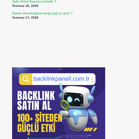
Zafer Polat Koyuncu kimdir ?
Temmuz 18, 2026
Damar tıkanıklığına hangi yağ iyi gelir ?
Temmuz 17, 2026