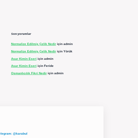
Son yorumlar
Normalize Edilmiş Çelik Nedir
için
admin
Normalize Edilmiş Çelik Nedir
için
Yörük
Asar Kimin Eseri
için
admin
Asar Kimin Eseri
için
Feride
Osmanlıcılık Fikri Nedir
için
admin
elegram: @karabul