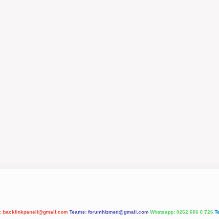
l:
backlinkpaneli@gmail.com
Teams:
forumhizmeti@gmail.com
Whatsapp: 0262 606 0 726
T