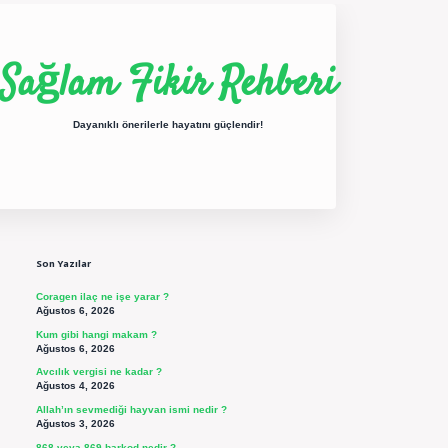
Sağlam Fikir Rehberi
Dayanıklı önerilerle hayatını güçlendir!
Sidebar
ilbet yeni giriş
betexper güncel giriş
https://betexpergir.net/
Son Yazılar
Coragen ilaç ne işe yarar ?
Ağustos 6, 2026
Kum gibi hangi makam ?
Ağustos 6, 2026
Avcılık vergisi ne kadar ?
Ağustos 4, 2026
Allah’ın sevmediği hayvan ismi nedir ?
Ağustos 3, 2026
868 veya 869 barkod nedir ?