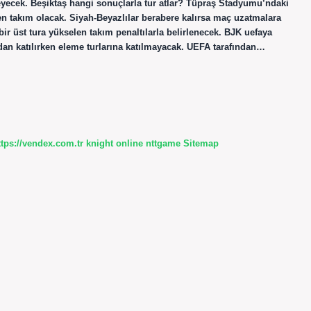
meyecek. Beşiktaş hangi sonuçlarla tur atlar? Tüpraş Stadyumu’ndaki
len takım olacak. Siyah-Beyazlılar berabere kalırsa maç uzatmalara
ir üst tura yükselen takım penaltılarla belirlenecek. BJK uefaya
dan katılırken eleme turlarına katılmayacak. UEFA tarafından…
ttps://vendex.com.tr
knight online
nttgame
Sitemap