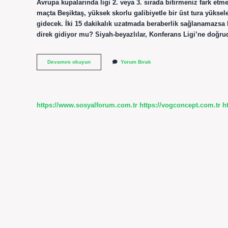
Avrupa kupalarında ligi 2. veya 3. sırada bitirmeniz fark et
maçta Beşiktaş, yüksek skorlu galibiyetle bir üst tura yükse
gidecek. İki 15 dakikalık uzatmada beraberlik sağlanamazsa b
direk gidiyor mu? Siyah-beyazlılar, Konferans Ligi’ne doğru
Beşiktaş
Devamını okuyun
Yorum Bırak
2
Olursa
Ne
Olur
https://www.sosyalforum.com.tr
https://vogconcept.com.tr
h