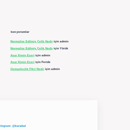
Son yorumlar
Normalize Edilmiş Çelik Nedir
için
admin
Normalize Edilmiş Çelik Nedir
için
Yörük
Asar Kimin Eseri
için
admin
Asar Kimin Eseri
için
Feride
Osmanlıcılık Fikri Nedir
için
admin
elegram: @karabul