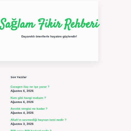
Sağlam Fikir Rehberi
Dayanıklı önerilerle hayatını güçlendir!
Sidebar
ilbet yeni giriş
betexper güncel giriş
https://betexpergir.net/
Son Yazılar
Coragen ilaç ne işe yarar ?
Ağustos 6, 2026
Kum gibi hangi makam ?
Ağustos 6, 2026
Avcılık vergisi ne kadar ?
Ağustos 4, 2026
Allah’ın sevmediği hayvan ismi nedir ?
Ağustos 3, 2026
868 veya 869 barkod nedir ?