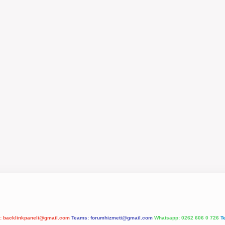
l:
backlinkpaneli@gmail.com
Teams:
forumhizmeti@gmail.com
Whatsapp: 0262 606 0 726
T