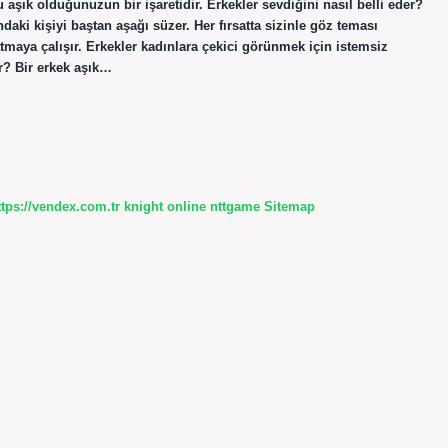
aşık olduğunuzun bir işaretidir. Erkekler sevdiğini nasıl belli eder?
ki kişiyi baştan aşağı süzer. Her fırsatta sizinle göz teması
 atmaya çalışır. Erkekler kadınlara çekici görünmek için istemsiz
ır? Bir erkek aşık…
ttps://vendex.com.tr
knight online
nttgame
Sitemap