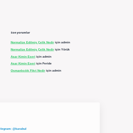
Son yorumlar
Normalize Edilmiş Çelik Nedir
için
admin
Normalize Edilmiş Çelik Nedir
için
Yörük
Asar Kimin Eseri
için
admin
Asar Kimin Eseri
için
Feride
Osmanlıcılık Fikri Nedir
için
admin
elegram: @karabul