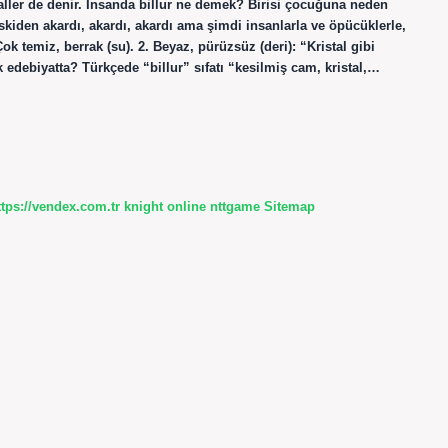
ller de denir. İnsanda billur ne demek? Birisi çocuğuna neden
skiden akardı, akardı, akardı ama şimdi insanlarla ve öpücüklerle,
k temiz, berrak (su). 2. Beyaz, pürüzsüz (deri): “Kristal gibi
edebiyatta? Türkçede “billur” sıfatı “kesilmiş cam, kristal,…
ttps://vendex.com.tr
knight online
nttgame
Sitemap