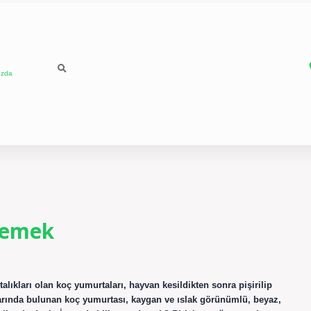
ızda
Demek
lıkları olan koç yumurtaları, hayvan kesildikten sonra pişirilip
larında bulunan koç yumurtası, kaygan ve ıslak görünümlü, beyaz,