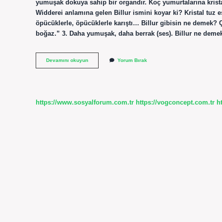
yumuşak dokuya sahip bir organdır. Koç yumurtalarına krista
Widderei anlamına gelen Billur ismini koyar ki? Kristal tuz e
öpücüklerle, öpücüklerle karıştı… Billur gibisin ne demek? Ço
boğaz.” 3. Daha yumuşak, daha berrak (ses). Billur ne demek 
Halk
Devamını okuyun
Yorum Bırak
Arasında
Billur
Ne
Demek
https://www.sosyalforum.com.tr
https://vogconcept.com.tr
h