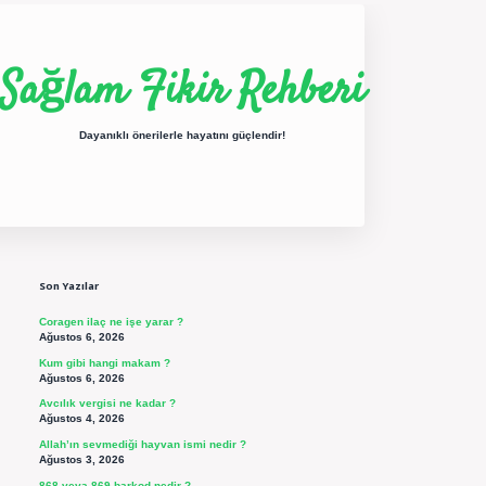
Sağlam Fikir Rehberi
Dayanıklı önerilerle hayatını güçlendir!
Sidebar
ilbet yeni giriş
betexper güncel giriş
https://betexpergir.net/
Son Yazılar
Coragen ilaç ne işe yarar ?
Ağustos 6, 2026
Kum gibi hangi makam ?
Ağustos 6, 2026
Avcılık vergisi ne kadar ?
Ağustos 4, 2026
Allah’ın sevmediği hayvan ismi nedir ?
Ağustos 3, 2026
868 veya 869 barkod nedir ?