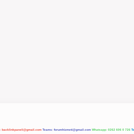
l:
backlinkpaneli@gmail.com
Teams:
forumhizmeti@gmail.com
Whatsapp: 0262 606 0 726
T