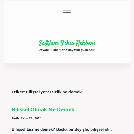
menüyü
Anasayfa
Gizlilik Politikası
Yasal Uyarı
aç
Hakkımızda
Sağlam Fikir Rehberi
Dayanıklı önerilerle hayatını güçlendir!
Etiket:
Bilişsel yetersizlik ne demek
Bilişsel Olmak Ne Demek
Tarih: Ekim 28, 2024
Bilişsel tarz ne demek? Başka bir deyişle, bilişsel stil,