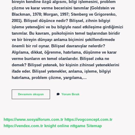
bireyin kendine özgü algısını, bilgi işlemesini, problem
çözme ve karar verme becerisini tanımlar (Goldstein ve
Blackman, 1978; Morgan, 1997; Stenberg ve Grigorenko,
2001). Bilişsel düşünce nedir? Bilişsel, zihnin bilgiyi
işleme yeteneğini ve bu bilgiyle nasıl etkileşime girdiğimizi
tanımlar. Bu kavram, psikolojinin temel taşlarından biridir
ve bir bireyin dünyayı anlama biçimini şekillendirmede
önemli bir rol oynar. Bilişsel davranışlar nelerdir?
Algılama, dikkat, öğrenme, hatırlama, düşünme ve karar
verme bunların en temel olanlarıdır. Bilişsel zeka ne
demek? Bilişsel yetenek, bir kişinin zihinsel yeteneklerini
ifade eder. Bilişsel yetenekler, anlama, işleme, bilgiyi
hatırlama, problem çözme, yargılama,…
Bilişsel
Devamını okuyun
Yorum Bırak
Olmak
Ne
Demek
https://www.sosyalforum.com.tr
https://vogconcept.com.tr
https://vendex.com.tr
knight online
nttgame
Sitemap