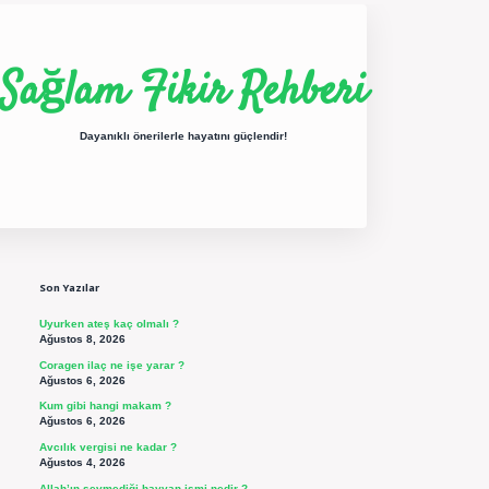
Sağlam Fikir Rehberi
Dayanıklı önerilerle hayatını güçlendir!
Sidebar
ilbet yeni giriş
betexper güncel giriş
https://betexpergir.net/
Son Yazılar
Uyurken ateş kaç olmalı ?
Ağustos 8, 2026
Coragen ilaç ne işe yarar ?
Ağustos 6, 2026
Kum gibi hangi makam ?
Ağustos 6, 2026
Avcılık vergisi ne kadar ?
Ağustos 4, 2026
Allah’ın sevmediği hayvan ismi nedir ?