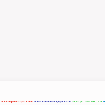
l:
backlinkpaneli@gmail.com
Teams:
forumhizmeti@gmail.com
Whatsapp: 0262 606 0 726
T