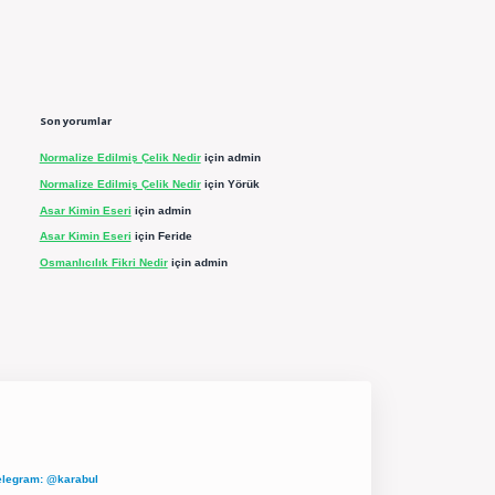
Son yorumlar
Normalize Edilmiş Çelik Nedir
için
admin
Normalize Edilmiş Çelik Nedir
için
Yörük
Asar Kimin Eseri
için
admin
Asar Kimin Eseri
için
Feride
Osmanlıcılık Fikri Nedir
için
admin
elegram: @karabul