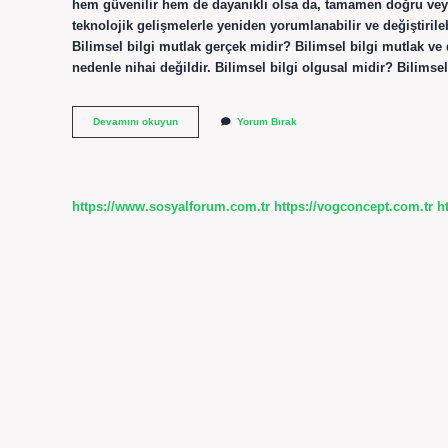
hem güvenilir hem de dayanıklı olsa da, tamamen doğru veya 
teknolojik gelişmelerle yeniden yorumlanabilir ve değiştirile
Bilimsel bilgi mutlak gerçek midir? Bilimsel bilgi mutlak ve
nedenle nihai değildir. Bilimsel bilgi olgusal midir? Bilimse
Bilimsel
Devamını okuyun
Yorum Bırak
Bilgi
Gerçek
Midir
https://www.sosyalforum.com.tr
https://vogconcept.com.tr
h