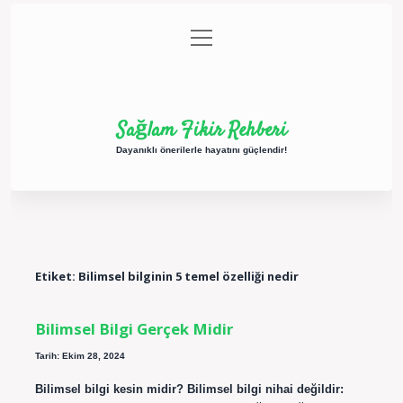
menüyü
Anasayfa
Gizlilik Politikası
Yasal Uyarı
aç
Hakkımızda
Sağlam Fikir Rehberi
Dayanıklı önerilerle hayatını güçlendir!
Etiket:
Bilimsel bilginin 5 temel özelliği nedir
Bilimsel Bilgi Gerçek Midir
Tarih: Ekim 28, 2024
Bilimsel bilgi kesin midir? Bilimsel bilgi nihai değildir: