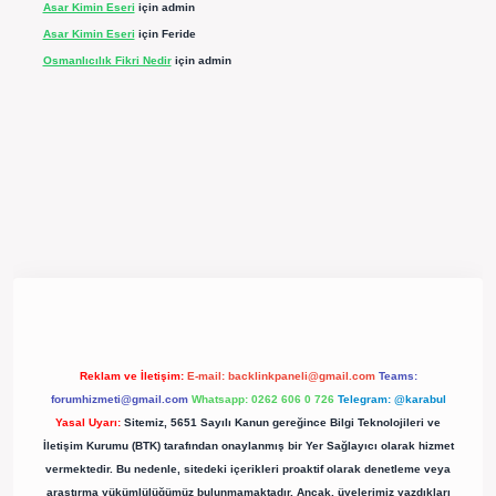
Asar Kimin Eseri
için
admin
Asar Kimin Eseri
için
Feride
Osmanlıcılık Fikri Nedir
için
admin
ergir.net/
Reklam ve İletişim:
E-mail:
backlinkpaneli@gmail.com
Teams:
forumhizmeti@gmail.com
Whatsapp: 0262 606 0 726
Telegram: @karabul
Yasal Uyarı:
Sitemiz, 5651 Sayılı Kanun gereğince Bilgi Teknolojileri ve
İletişim Kurumu (BTK) tarafından onaylanmış bir Yer Sağlayıcı olarak hizmet
vermektedir. Bu nedenle, sitedeki içerikleri proaktif olarak denetleme veya
araştırma yükümlülüğümüz bulunmamaktadır. Ancak, üyelerimiz yazdıkları