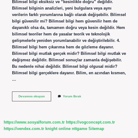
Bilimsel bilgi eksiksiz ve “kesinlikle doğru” değildir.
Bilimsel bilginin analizleri, yeni bulgulara veya aynı
verilerin farklı yorumlarına bağlı olarak değişebilir. Bilimsel
bilgi güvenilir mi? Bilimsel bilgi hem güvenilir hem de
dayanıklı olsa da, tamamen doğru veya kesin değildir. Hem
bilimsel teoriler hem de yasalar teorik ve teknolojik
gelişmelerle yeniden yorumlanabilir ve değiştirilebilir. 4.
Bilimsel bilgi hem çıkarıma hem de gözleme dayanır.
Bilimsel bilgi mutlak gerçek midir? Bilimsel bilgi mutlak ve
değişmez değildir. Bilimsel sonuçlar zamanla değişebilir.
Bu nedenle nihai değildir. Bilimsel bilgi olgusal midir?
Bilimsel bilgi gerçeklere dayanır. Bilim, en azından kısmen,
…
Bilimsel
Devamını okuyun
Yorum Bırak
Bilgi
Gerçek
Midir
https://www.sosyalforum.com.tr
https://vogconcept.com.tr
https://vendex.com.tr
knight online
nttgame
Sitemap