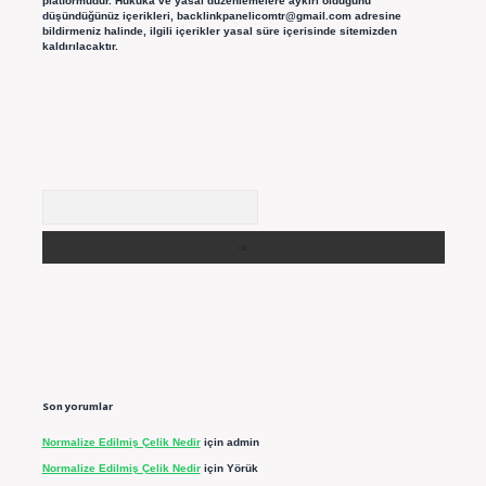
platformudur. Hukuka ve yasal düzenlemelere aykırı olduğunu
düşündüğünüz içerikleri,
backlinkpanelicomtr@gmail.com
adresine
bildirmeniz halinde, ilgili içerikler yasal süre içerisinde sitemizden
kaldırılacaktır.
Arama
Son yorumlar
Normalize Edilmiş Çelik Nedir
için
admin
Normalize Edilmiş Çelik Nedir
için
Yörük