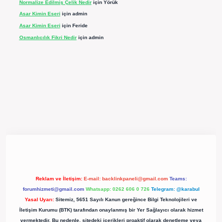
Normalize Edilmiş Çelik Nedir
için
Yörük
Asar Kimin Eseri
için
admin
Asar Kimin Eseri
için
Feride
Osmanlıcılık Fikri Nedir
için
admin
pergir.net/
Reklam ve İletişim:
E-mail:
backlinkpaneli@gmail.com
Teams:
forumhizmeti@gmail.com
Whatsapp: 0262 606 0 726
Telegram: @karabul
Yasal Uyarı:
Sitemiz, 5651 Sayılı Kanun gereğince Bilgi Teknolojileri ve
İletişim Kurumu (BTK) tarafından onaylanmış bir Yer Sağlayıcı olarak hizmet
vermektedir. Bu nedenle, sitedeki içerikleri proaktif olarak denetleme veya