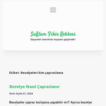
menüyü
Anasayfa
Gizlilik Politikası
Yasal Uyarı
aç
Hakkımızda
Sağlam Fikir Rehberi
Dayanıklı önerilerle hayatını güçlendir!
Etiket:
Bezelyeleri kim çaprazlama
Bezelye Nasıl Çaprazlanır
Tarih: Eylül 27, 2024
Bezelyeler çapraz tozlaşma yapabilir mi? Ayrıca bezelye