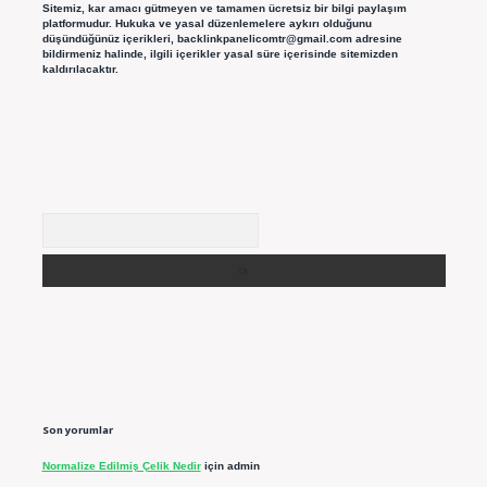
Sitemiz, kar amacı gütmeyen ve tamamen ücretsiz bir bilgi paylaşım
platformudur. Hukuka ve yasal düzenlemelere aykırı olduğunu
düşündüğünüz içerikleri,
backlinkpanelicomtr@gmail.com
adresine
bildirmeniz halinde, ilgili içerikler yasal süre içerisinde sitemizden
kaldırılacaktır.
Arama
Son yorumlar
Normalize Edilmiş Çelik Nedir
için
admin