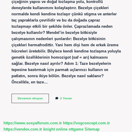
çiçeğinin yapısı ve doğal tozlaşma yolu, kontrollü
deneylerde kullanımını kolaylaştırır. Bezelye çiçekleri
normalde kendi kendine tozlaşır çünkü stigma ve anterler
taç yapraklarla çevrilidir ve bu da doğada çapraz
tozlaşmayı etkili bir şekilde önler. Çaprazlamada neden
bezelye kullanılır? Mendel’in bezelye bitkisiyle
çalışmasının nedenleri şunlardır: Bezelye bitkisinin
çiçekleri hermafrodittir. Yani hem dişi hem de erkek üreme
hücreleri üretebilir. Böylece kendi kendine tozlaşma yoluyla
genetik özelliklerinin homozigot (saf = arı) kalmasını
sağlar. Bezelye nasıl ayrılır? Adım 1: Taze bezelyelerin
tepesine bastırmak için parmak uçlarınızı kullanın ve
patlatın, sonra ikiye bölün. Bezelye nasıl saklanır?
Öncelikle, en taze…
Bezelye
Devamını okuyun
2 Yorum
Nasıl
Çaprazlanır
https://www.sosyalforum.com.tr
https://vogconcept.com.tr
https://vendex.com.tr
knight online
nttgame
Sitemap