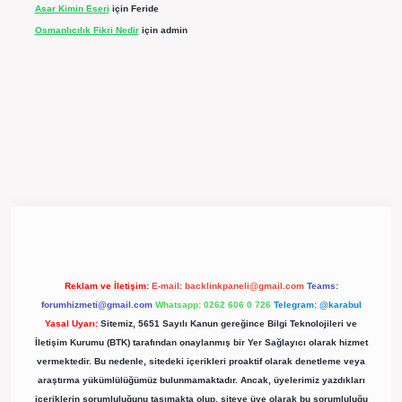
Asar Kimin Eseri
için
Feride
Osmanlıcılık Fikri Nedir
için
admin
pergir.net/
Reklam ve İletişim:
E-mail:
backlinkpaneli@gmail.com
Teams:
forumhizmeti@gmail.com
Whatsapp: 0262 606 0 726
Telegram: @karabul
Yasal Uyarı:
Sitemiz, 5651 Sayılı Kanun gereğince Bilgi Teknolojileri ve
İletişim Kurumu (BTK) tarafından onaylanmış bir Yer Sağlayıcı olarak hizmet
vermektedir. Bu nedenle, sitedeki içerikleri proaktif olarak denetleme veya
araştırma yükümlülüğümüz bulunmamaktadır. Ancak, üyelerimiz yazdıkları
içeriklerin sorumluluğunu taşımakta olup, siteye üye olarak bu sorumluluğu