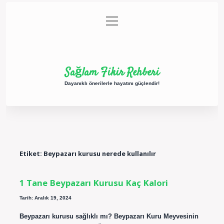
menüyü
Anasayfa
Gizlilik Politikası
Yasal Uyarı
aç
Hakkımızda
Sağlam Fikir Rehberi
Dayanıklı önerilerle hayatını güçlendir!
Etiket:
Beypazarı kurusu nerede kullanılır
1 Tane Beypazarı Kurusu Kaç Kalori
Tarih: Aralık 19, 2024
Beypazarı kurusu sağlıklı mı? Beypazarı Kuru Meyvesinin