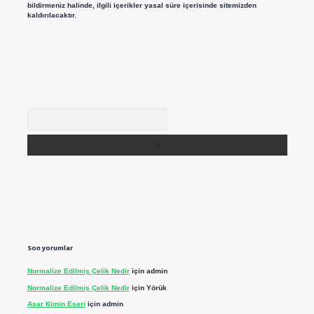
bildirmeniz halinde, ilgili içerikler yasal süre içerisinde sitemizden
kaldırılacaktır.
Arama
Son yorumlar
Normalize Edilmiş Çelik Nedir
için
admin
Normalize Edilmiş Çelik Nedir
için
Yörük
Asar Kimin Eseri
için
admin