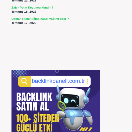
Temmuz 22, 2026
Zafer Polat Koyuncu kimdir ?
Temmuz 18, 2026
Damar tıkanıklığına hangi yağ iyi gelir ?
Temmuz 17, 2026