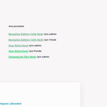
Son yorumlar
Normalize Edilmiş Çelik Nedir
için
admin
Normalize Edilmiş Çelik Nedir
için
Yörük
Asar Kimin Eseri
için
admin
Asar Kimin Eseri
için
Feride
Osmanlıcılık Fikri Nedir
için
admin
elegram: @karabul