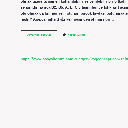
olmak üzere tamamen kullanılabilir ve yenilebilir bir bitkidi
zengindir; ayrıca B2, B6, A, E, C vitaminleri ve folik asit aç
otu olarak da bilinen yem otunun birçok faydası bulunmaktad
nedir? Arapça milla(t) ملّة kelimesinden alınmış bir…
Yemlik
Devamını okuyun
Yorum Bırak
Kökü
Nedir
https://www.sosyalforum.com.tr
https://vogconcept.com.tr
h