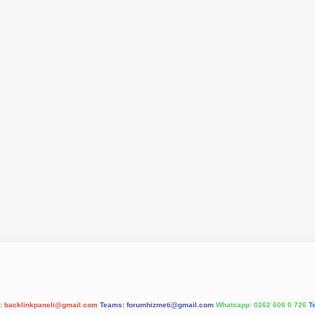
l:
backlinkpaneli@gmail.com
Teams:
forumhizmeti@gmail.com
Whatsapp: 0262 606 0 726
T