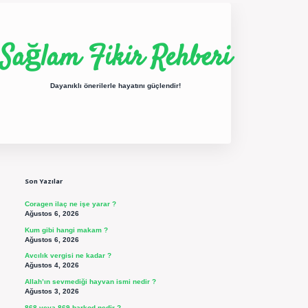
Sağlam Fikir Rehberi
Dayanıklı önerilerle hayatını güçlendir!
Sidebar
ilbet yeni giriş
betexper güncel giriş
https://betexpergir.net/
Son Yazılar
Coragen ilaç ne işe yarar ?
Ağustos 6, 2026
Kum gibi hangi makam ?
Ağustos 6, 2026
Avcılık vergisi ne kadar ?
Ağustos 4, 2026
Allah’ın sevmediği hayvan ismi nedir ?
Ağustos 3, 2026
868 veya 869 barkod nedir ?