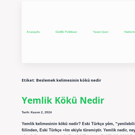
Anasayfa
Gizlilik Politikası
Yasal Uyarı
Hakkım
Etiket:
Beslemek kelimesinin kökü nedir
Yemlik Kökü Nedir
Tarih: Kasım 2, 2024
Yemlik kelimesinin kökü nedir? Eski Türkçe yém, “yenilebilir
fiilinden, Eski Türkçe +Im ekiyle türemiştir. Yemlik nedir, ne