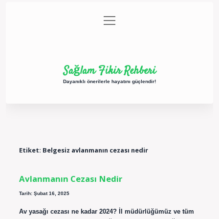
menüyü
Anasayfa
Gizlilik Politikası
Yasal Uyarı
aç
Hakkımızda
Sağlam Fikir Rehberi
Dayanıklı önerilerle hayatını güçlendir!
Etiket:
Belgesiz avlanmanın cezası nedir
Avlanmanın Cezası Nedir
Tarih: Şubat 16, 2025
Av yasağı cezası ne kadar 2024? İl müdürlüğümüz ve tüm