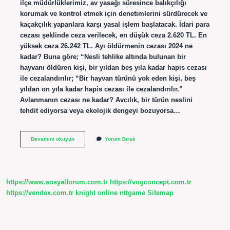
ilçe müdürlüklerimiz, av yasağı süresince balıkçılığı
korumak ve kontrol etmek için denetimlerini sürdürecek ve
kaçakçılık yapanlara karşı yasal işlem başlatacak. İdari para
cezası şeklinde ceza verilecek, en düşük ceza 2.620 TL. En
yüksek ceza 26.242 TL. Ayı öldürmenin cezası 2024 ne
kadar? Buna göre; “Nesli tehlike altında bulunan bir
hayvanı öldüren kişi, bir yıldan beş yıla kadar hapis cezası
ile cezalandırılır; “Bir hayvan türünü yok eden kişi, beş
yıldan on yıla kadar hapis cezası ile cezalandırılır.”
Avlanmanın cezası ne kadar? Avcılık, bir türün neslini
tehdit ediyorsa veya ekolojik dengeyi bozuyorsa…
Avlanmanın
Devamını okuyun
Yorum Bırak
Cezası
Nedir
https://www.sosyalforum.com.tr
https://vogconcept.com.tr
https://vendex.com.tr
knight online
nttgame
Sitemap