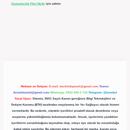
Osmanlıcılık Fikri Nedir
için
admin
pergir.net/
Reklam ve İletişim:
E-mail:
backlinkpaneli@gmail.com
Teams:
forumhizmeti@gmail.com
Whatsapp: 0262 606 0 726
Telegram: @karabul
Yasal Uyarı:
Sitemiz, 5651 Sayılı Kanun gereğince Bilgi Teknolojileri ve
İletişim Kurumu (BTK) tarafından onaylanmış bir Yer Sağlayıcı olarak hizmet
vermektedir. Bu nedenle, sitedeki içerikleri proaktif olarak denetleme veya
araştırma yükümlülüğümüz bulunmamaktadır. Ancak, üyelerimiz yazdıkları
içeriklerin sorumluluğunu taşımakta olup, siteye üye olarak bu sorumluluğu
kabul etmiş sayılırlar. Bu internet sitesi, herhangi bir marka, kurum veya