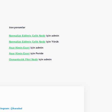
Son yorumlar
Normalize Edilmiş Çelik Nedir
için
admin
Normalize Edilmiş Çelik Nedir
için
Yörük
Asar Kimin Eseri
için
admin
Asar Kimin Eseri
için
Feride
Osmanlıcılık Fikri Nedir
için
admin
elegram: @karabul