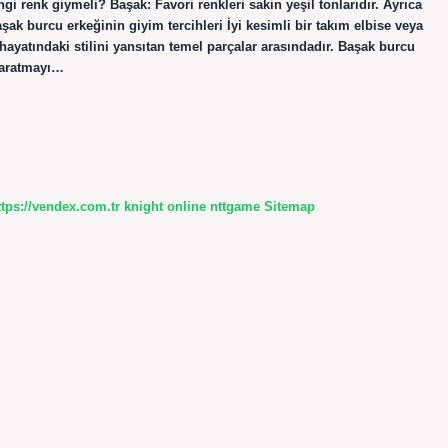
i renk giymeli? Başak: Favori renkleri sakin yeşil tonlarıdır. Ayrıca
ak burcu erkeğinin giyim tercihleri ​​İyi kesimli bir takım elbise veya
hayatındaki stilini yansıtan temel parçalar arasındadır. Başak burcu
 yaratmayı…
ttps://vendex.com.tr
knight online
nttgame
Sitemap