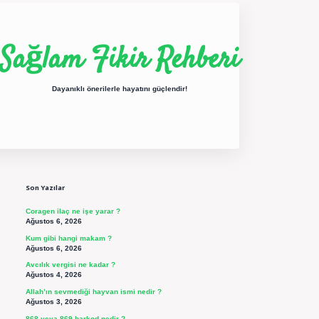
Sağlam Fikir Rehberi
Dayanıklı önerilerle hayatını güçlendir!
Sidebar
ilbet yeni giriş
betexper güncel giriş
https://betexpergir.ne
Son Yazılar
Coragen ilaç ne işe yarar ?
Ağustos 6, 2026
Kum gibi hangi makam ?
Ağustos 6, 2026
Avcılık vergisi ne kadar ?
Ağustos 4, 2026
Allah’ın sevmediği hayvan ismi nedir ?
Ağustos 3, 2026
868 veya 869 barkod nedir ?