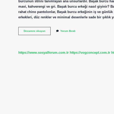
burcunun stilini tanımlayan ana unsurlardır. Başak burcu hang
mavi, kahverengi ve gri. Başak burcu erkeği nasıl giyinir? Baş
rahat chino pantolonlar, Başak burcu erkeğinin iş ve günlük 
erkekleri, düz renkler ve minimal desenlerle sade bir şıklık
Başak
Devamını okuyun
Yorum Bırak
Burcu
Nasıl
Giyinir
https://www.sosyalforum.com.tr
https://vogconcept.com.tr
h