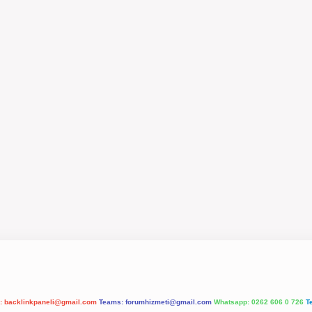
l:
backlinkpaneli@gmail.com
Teams:
forumhizmeti@gmail.com
Whatsapp: 0262 606 0 726
T