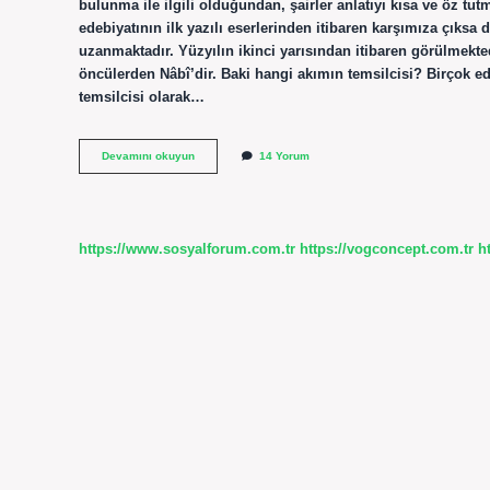
bulunma ile ilgili olduğundan, şairler anlatıyı kısa ve öz tu
edebiyatının ilk yazılı eserlerinden itibaren karşımıza çıksa 
uzanmaktadır. Yüzyılın ikinci yarısından itibaren görülmekte
öncülerden Nâbî’dir. Baki hangi akımın temsilcisi? Birçok ed
temsilcisi olarak…
Hikemi
Devamını okuyun
14 Yorum
Hangi
Edebi
Akımdır
https://www.sosyalforum.com.tr
https://vogconcept.com.tr
h