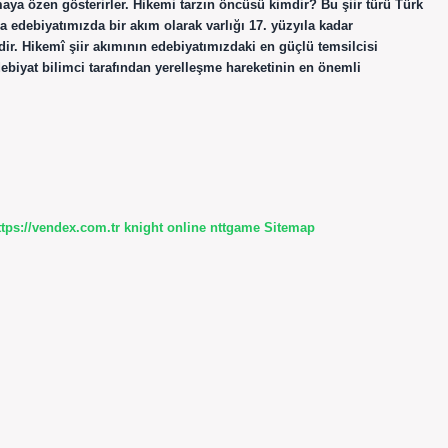
tmaya özen gösterirler. Hikemi tarzın öncüsü kimdir? Bu şiir türü Türk
da edebiyatımızda bir akım olarak varlığı 17. yüzyıla kadar
dir. Hikemî şiir akımının edebiyatımızdaki en güçlü temsilcisi
ebiyat bilimci tarafından yerelleşme hareketinin en önemli
ttps://vendex.com.tr
knight online
nttgame
Sitemap