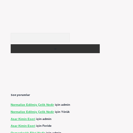
Arama
Son yorumlar
Normalize Edilmiş Çelik Nedir
için
admin
Normalize Edilmiş Çelik Nedir
için
Yörük
Asar Kimin Eseri
için
admin
Asar Kimin Eseri
için
Feride
Osmanlıcılık Fikri Nedir
için
admin