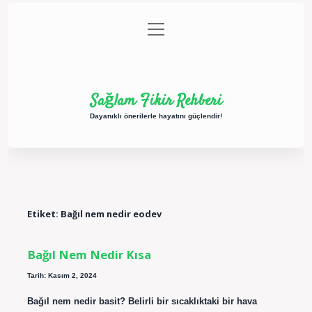
menüyü
Anasayfa
Gizlilik Politikası
Yasal Uyarı
aç
Hakkımızda
Sağlam Fikir Rehberi
Dayanıklı önerilerle hayatını güçlendir!
Etiket:
Bağıl nem nedir eodev
Bağıl Nem Nedir Kısa
Tarih: Kasım 2, 2024
Bağıl nem nedir basit? Belirli bir sıcaklıktaki bir hava