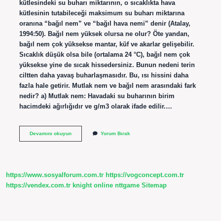
kütlesindeki su buharı miktarının, o sıcaklıkta hava
kütlesinin tutabileceği maksimum su buharı miktarına
oranına “bağıl nem” ve “bağıl hava nemi” denir (Atalay,
1994:50). Bağıl nem yüksek olursa ne olur? Öte yandan,
bağıl nem çok yüksekse mantar, küf ve akarlar gelişebilir.
Sıcaklık düşük olsa bile (ortalama 24 °C), bağıl nem çok
yüksekse yine de sıcak hissedersiniz. Bunun nedeni terin
ciltten daha yavaş buharlaşmasıdır. Bu, ısı hissini daha
fazla hale getirir. Mutlak nem ve bağıl nem arasındaki fark
nedir? a) Mutlak nem: Havadaki su buharının birim
hacimdeki ağırlığıdır ve g/m3 olarak ifade edilir.…
Bağıl
Devamını okuyun
Yorum Bırak
Nem
Nedir
Kısa
https://www.sosyalforum.com.tr
https://vogconcept.com.tr
https://vendex.com.tr
knight online
nttgame
Sitemap