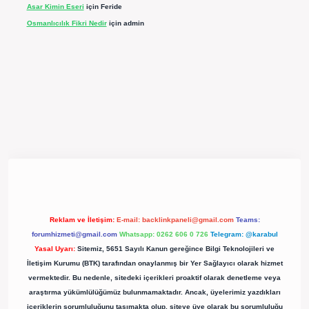
Asar Kimin Eseri
için
Feride
Osmanlıcılık Fikri Nedir
için
admin
pergir.net/
Reklam ve İletişim:
E-mail:
backlinkpaneli@gmail.com
Teams:
forumhizmeti@gmail.com
Whatsapp: 0262 606 0 726
Telegram: @karabul
Yasal Uyarı:
Sitemiz, 5651 Sayılı Kanun gereğince Bilgi Teknolojileri ve
İletişim Kurumu (BTK) tarafından onaylanmış bir Yer Sağlayıcı olarak hizmet
vermektedir. Bu nedenle, sitedeki içerikleri proaktif olarak denetleme veya
araştırma yükümlülüğümüz bulunmamaktadır. Ancak, üyelerimiz yazdıkları
içeriklerin sorumluluğunu taşımakta olup, siteye üye olarak bu sorumluluğu