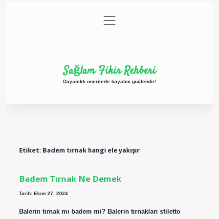
menüyü
Anasayfa
Gizlilik Politikası
Yasal Uyarı
aç
Hakkımızda
Sağlam Fikir Rehberi
Dayanıklı önerilerle hayatını güçlendir!
Etiket:
Badem tırnak hangi ele yakışır
Badem Tırnak Ne Demek
Tarih: Ekim 27, 2024
Balerin tırnak mı badem mi? Balerin tırnakları stiletto