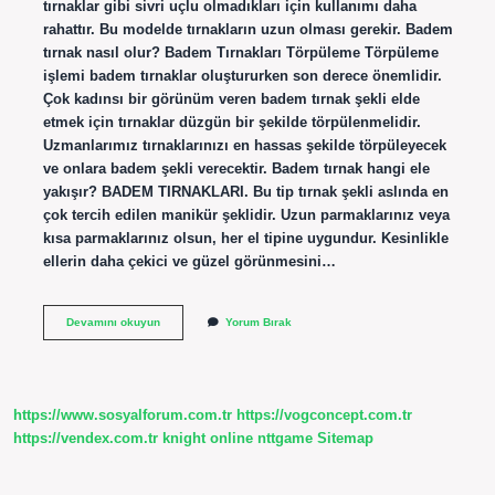
tırnaklar gibi sivri uçlu olmadıkları için kullanımı daha
rahattır. Bu modelde tırnakların uzun olması gerekir. Badem
tırnak nasıl olur? Badem Tırnakları Törpüleme Törpüleme
işlemi badem tırnaklar oluştururken son derece önemlidir.
Çok kadınsı bir görünüm veren badem tırnak şekli elde
etmek için tırnaklar düzgün bir şekilde törpülenmelidir.
Uzmanlarımız tırnaklarınızı en hassas şekilde törpüleyecek
ve onlara badem şekli verecektir. Badem tırnak hangi ele
yakışır? BADEM TIRNAKLARI. Bu tip tırnak şekli aslında en
çok tercih edilen manikür şeklidir. Uzun parmaklarınız veya
kısa parmaklarınız olsun, her el tipine uygundur. Kesinlikle
ellerin daha çekici ve güzel görünmesini…
Badem
Devamını okuyun
Yorum Bırak
Tırnak
Ne
Demek
https://www.sosyalforum.com.tr
https://vogconcept.com.tr
https://vendex.com.tr
knight online
nttgame
Sitemap